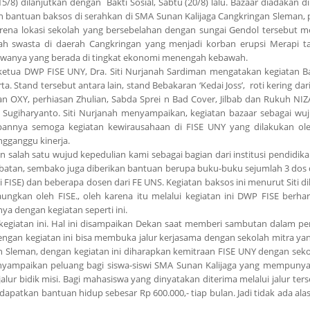
15/8) dilanjutkan dengan Bakti Sosial, Sabtu (20/8) lalu. Bazaar diadakan 
 bantuan baksos di serahkan di SMA Sunan Kalijaga Cangkringan Sleman, 
karena lokasi sekolah yang bersebelahan dengan sungai Gendol tersebut 
ah swasta di daerah Cangkringan yang menjadi korban erupsi Merapi ta
 siswanya yang berada di tingkat ekonomi menengah kebawah.
etua DWP FISE UNY, Dra. Siti Nurjanah Sardiman mengatakan kegiatan B
rta. Stand tersebut antara lain, stand Bebakaran ‘Kedai Joss’, roti kering da
atan OXY, perhiasan Zhulian, Sabda Sprei n Bad Cover, Jilbab dan Rukuh NI
 Sugiharyanto. Siti Nurjanah menyampaikan, kegiatan bazaar sebagai wu
pannya semoga kegiatan kewirausahaan di FISE UNY yang dilakukan ol
gganggu kinerja.
 salah satu wujud kepedulian kami sebagai bagian dari institusi pendidika
-obatan, sembako juga diberikan bantuan berupa buku-buku sejumlah 3 dos
si FISE) dan beberapa dosen dari FE UNS. Kegiatan baksos ini menurut Siti 
kan oleh FISE., oleh karena itu melalui kegiatan ini DWP FISE berha
a dengan kegiatan seperti ini.
giatan ini. Hal ini disampaikan Dekan saat memberi sambutan dalam p
gan kegiatan ini bisa membuka jalur kerjasama dengan sekolah mitra yang
dan Sleman, dengan kegiatan ini diharapkan kemitraan FISE UNY dengan seko
nyampaikan peluang bagi siswa-siswi SMA Sunan Kalijaga yang mempunyai
alur bidik misi. Bagi mahasiswa yang dinyatakan diterima melalui jalur ter
apatkan bantuan hidup sebesar Rp 600.000,- tiap bulan. Jadi tidak ada ala