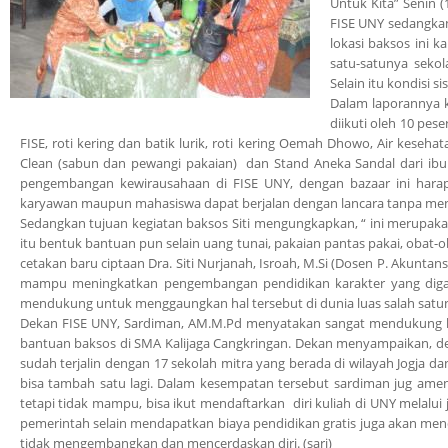
Untuk Kita” Senin (
FISE UNY sedangkan
lokasi baksos ini 
satu-satunya sekol
Selain itu kondisi
Dalam laporannya k
diikuti oleh 10 pese
FISE, roti kering dan batik lurik, roti kering Oemah Dhowo, Air keseh
Clean (sabun dan pewangi pakaian) dan Stand Aneka Sandal dari ibu
pengembangan kewirausahaan di FISE UNY, dengan bazaar ini hara
karyawan maupun mahasiswa dapat berjalan dengan lancara tanpa men
Sedangkan tujuan kegiatan baksos Siti mengungkapkan, “ ini merupakan
itu bentuk bantuan pun selain uang tunai, pakaian pantas pakai, obat
cetakan baru ciptaan Dra. Siti Nurjanah, Isroah, M.Si (Dosen P. Akuntan
mampu meningkatkan pengembangan pendidikan karakter yang digaung
mendukung untuk menggaungkan hal tersebut di dunia luas salah satuny
Dekan FISE UNY, Sardiman, AM.M.Pd menyatakan sangat mendukung ke
bantuan baksos di SMA Kalijaga Cangkringan. Dekan menyampaikan, den
sudah terjalin dengan 17 sekolah mitra yang berada di wilayah Jogja 
bisa tambah satu lagi. Dalam kesempatan tersebut sardiman jug ame
tetapi tidak mampu, bisa ikut mendaftarkan diri kuliah di UNY melalui j
pemerintah selain mendapatkan biaya pendidikan gratis juga akan mend
tidak mengembangkan dan mencerdaskan diri. (sari)