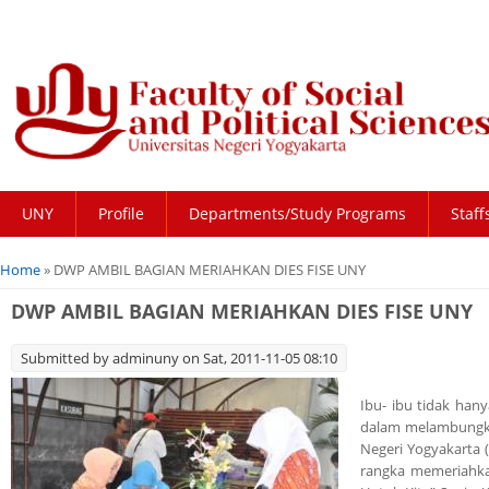
UNY
Profile
Departments/Study Programs
Staff
You are here
Home
» DWP AMBIL BAGIAN MERIAHKAN DIES FISE UNY
DWP AMBIL BAGIAN MERIAHKAN DIES FISE UNY
Submitted by
adminuny
on Sat, 2011-11-05 08:10
Ibu- ibu tidak han
dalam melambungkan 
Negeri Yogyakarta
rangka memeriahka