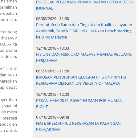
di halaman
FIS GELAR PELATIHAN PEMANFAATAN OPEN ACCESS
pemilihan
JOURNAL
merupakan
06/08/2026 - 11:50
hun lalu.
Pererat Kerja Sama dan Tingkatkan Kualitas Layanan
Akademik, Tendik FISIP UNY Lakukan Benchmarking
azar yang
ke UTM Malaysia
ri ibu DWP
ZAM, X-Tra
12/18/2018 - 13:33
jud usaha
FIS UNY DAN FSSK UKM MALAYSIA BAHAS PELUANG
eh dosen,
KERJASAMA
n.” Untuk
06/27/2013 - 11:28
 dan buku
JURUSAN PENDIDIKAN GEOGRAFI FIS UNY RINTIS
diharapkan
KERJASAMA DENGAN UNIVERSITY OF MALAYA
rap dapat
12/19/2012 - 12:00
enyerahan
PEKAN HAM 2012: RIGHT HUMAN FOR HUMAN
 saat ini
RIGHT
lah mitra
07/10/2018 - 09:48
 prestasi
HATE SPEECH PICU KEKERASAN DI KALANGAN
sebut oleh
PELAJAR SMA
san untuk