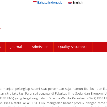
Bahasa Indonesia
English
s
Journal
Admission
Quality Assurance
ya menjadi pelengkap suami saat pertemuan saja, namun ibu-ibu pun iku
citra fakultas. Para istri pegawai di Fakultas Ilmu Sosial dan Ekonomi Un
 (FISE UNY) yang tergabung dalam Dharma Wanita Persatuan (DWP) FISE 
n Dies Natalis ke 46 FISE UNY menggelar bazaar produk dengan tema “