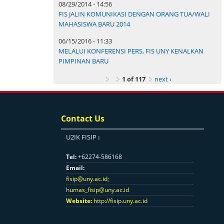
08/29/2014 - 14:56
FIS JALIN KOMUNIKASI DENGAN ORANG TUA/WALI
MAHASISWA BARU 2014
06/15/2016 - 11:33
MELALUI KONFERENSI PERS, FIS UNY KENALKAN
PIMPINAN BARU
1 of 117
next ›
Contact Us
U2IK FISIP
:
Tel:
+62274-586168
Email:
fisip@uny.ac.id
;
humas_fisip@uny.ac.id
Website:
http://fisip.uny.ac.id