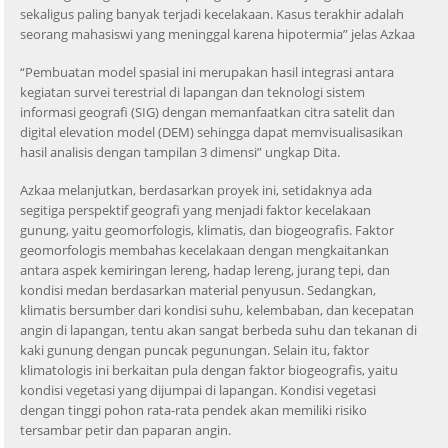
sekaligus paling banyak terjadi kecelakaan. Kasus terakhir adalah
seorang mahasiswi yang meninggal karena hipotermia” jelas Azkaa
“Pembuatan model spasial ini merupakan hasil integrasi antara
kegiatan survei terestrial di lapangan dan teknologi sistem
informasi geografi (SIG) dengan memanfaatkan citra satelit dan
digital elevation model (DEM) sehingga dapat memvisualisasikan
hasil analisis dengan tampilan 3 dimensi” ungkap Dita.
Azkaa melanjutkan, berdasarkan proyek ini, setidaknya ada
segitiga perspektif geografi yang menjadi faktor kecelakaan
gunung, yaitu geomorfologis, klimatis, dan biogeografis. Faktor
geomorfologis membahas kecelakaan dengan mengkaitankan
antara aspek kemiringan lereng, hadap lereng, jurang tepi, dan
kondisi medan berdasarkan material penyusun. Sedangkan,
klimatis bersumber dari kondisi suhu, kelembaban, dan kecepatan
angin di lapangan, tentu akan sangat berbeda suhu dan tekanan di
kaki gunung dengan puncak pegunungan. Selain itu, faktor
klimatologis ini berkaitan pula dengan faktor biogeografis, yaitu
kondisi vegetasi yang dijumpai di lapangan. Kondisi vegetasi
dengan tinggi pohon rata-rata pendek akan memiliki risiko
tersambar petir dan paparan angin.