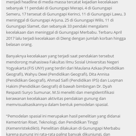
menjadi headline di media massa tercatat kejadian kecelakaan
sebanyak 11 pendaki di Gunungapi Merapi, 4 di Gunungapi
Semeru, 17 tersesat di Gunungapi Kerinci, 11 di Gunungapi Lawu, 3
meninggal di Gunungapi Arjuna, 25 di Gunungapi Wilis, 11 di
Gunungapi Slamet, dan sebanyak 33 pendaki mengalami
kecelakaan dan meninggal di Gunungapi Merbabu. Terbaru April
2017 lalu terjadi kecelakaan di Dieng dengan jumlah korban hingga
belasan orang.
Banyaknya kecelakaan yang terjadi saat pendakian tersebut
mendorong mahasiswa Fakultas Ilmu Sosial Universitas Negeri
Yogyakarta (FIS UNY) yang terdiri dari Maulana Azkaa (Pendidikan
Geografi), Wahyu Dewi (Pendidikan Geografi), Dita Annisa
(Pendidikan Geografi), Ahmad Saifi (Pendidikan IPS) dan Luqman
Hakim (Pendidikan Geografi) di bawah bimbingan Dr. Dyah
Respasti Suryo Sumunar, M.Si meneliti dan mengidentifikasi
kerawanan kecelakaan aktivitas pendakian gunung dan
memvisualisasikannya dalam bentuk pemodelan spasial.
“Pemodelan spasial ini merupakan hasil penelitian yang didanai
Kementrian Riset, Teknologi, dan Pendidikan Tinggi
(Kemenristekdikti). Penelitian dilakukan di Gunungapi Merbabu
karena gunung ini rata-rata paling banyak dikunjungi, dan