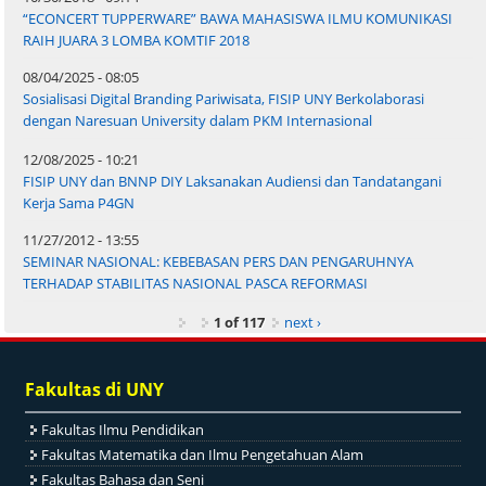
“ECONCERT TUPPERWARE” BAWA MAHASISWA ILMU KOMUNIKASI
RAIH JUARA 3 LOMBA KOMTIF 2018
08/04/2025 - 08:05
Sosialisasi Digital Branding Pariwisata, FISIP UNY Berkolaborasi
dengan Naresuan University dalam PKM Internasional
12/08/2025 - 10:21
FISIP UNY dan BNNP DIY Laksanakan Audiensi dan Tandatangani
Kerja Sama P4GN
11/27/2012 - 13:55
SEMINAR NASIONAL: KEBEBASAN PERS DAN PENGARUHNYA
TERHADAP STABILITAS NASIONAL PASCA REFORMASI
1 of 117
next ›
Fakultas di UNY
Fakultas Ilmu Pendidikan
Fakultas Matematika dan Ilmu Pengetahuan Alam
Fakultas Bahasa dan Seni