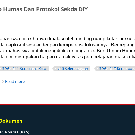
o Humas Dan Protokol Sekda DIY
asiswa tidak hanya dibatasi oleh dinding ruang kelas perkul
dan aplikatif sesuai dengan kompetensi lulusannya. Berpegang
jak mahasiswa untuk mengikuti kunjungan ke Biro Umum Hubun
atan ini merupakan bagian dari aktivitas pembelajaran mata k
SDGs #11 Komunitas Kota
#16 Kelembagaan
SDGs #17 Kemitraan
about Departemen Administrasi Publik Kunjungi Biro Humas 
Read more
 Dokumen
erja Sama (PKS)