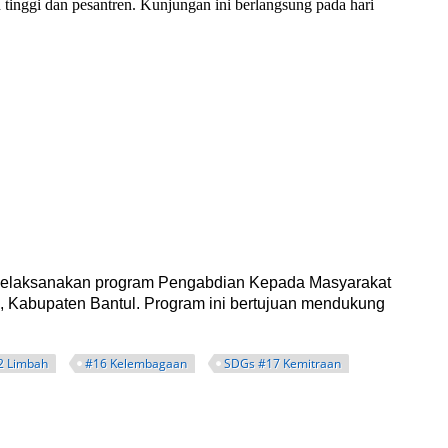
tinggi dan pesantren. Kunjungan ini berlangsung pada hari
tren Muhammadiyah Al-Furqon Tasikmalaya
Y) melaksanakan program Pengabdian Kepada Masyarakat
 Kabupaten Bantul. Program ini bertujuan mendukung
2 Limbah
#16 Kelembagaan
SDGs #17 Kemitraan
reen Tourism di Iroyudan