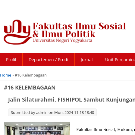
Profil
Departemen / Prodi
Jurnal
Unit Penjamin
You are here
Home
» #16 Kelembagaan
#16 KELEMBAGAAN
Jalin Silaturahmi, FISHIPOL Sambut Kunjung
Submitted by
admin
on Mon, 2024-11-18 18:40
Fakultas Ilmu Sosial, Hukum,