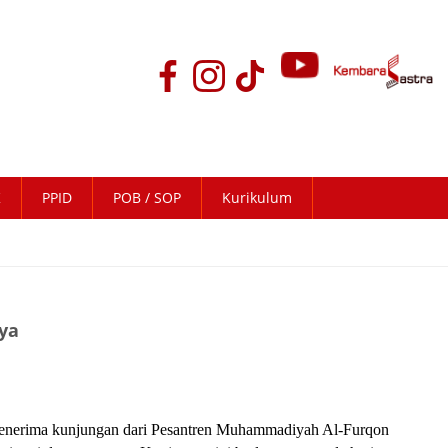
K
PPID
POB / SOP
Kurikulum
ya
 menerima kunjungan dari Pesantren Muhammadiyah Al-Furqon