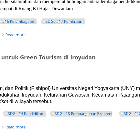
alin silaturahmi dan mempererat hubungan antara lembaga pendidikan 
tempat di Ruang Ki Hajar Dewantara.
#16 Kelembagaan
SDGs #17 Kemitraan
about Jalin Silaturahmi, FISHIPOL Sambut Kunjungan Pesan
Read more
 untuk Green Tourism di Iroyudan
um, dan Politik (Fishipol) Universitas Negeri Yogyakarta (UN
dukuhan Iroyudan, Kelurahan Guwosari, Kecamatan Pajangan,
rism
di wilayah tersebut.
SDGs #4 Pendidikan
SDGs #8 Pembangunan Ekonomi
SDGs #1
about PKM Mbangun Desa Fishipol Siapkan 20 Kolam untuk G
Read more