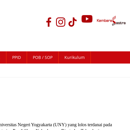
K
PPID
POB / SOP
Kurikulum
niversitas Negeri Yogyakarta (UNY) yang lolos terdanai pada