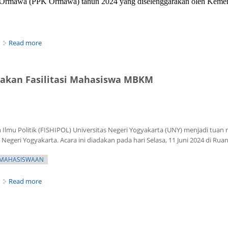
 Ormawa (PPK Ormawa) tahun 2024 yang diselenggarakan oleh Kemente
about PPKO HMAP UNY 2024 di Desa Wukirsari Resmi Dibuka
Read more
kan Fasilitasi Mahasiswa MBKM
an Ilmu Politik (FISHIPOL) Universitas Negeri Yogyakarta (UNY) menjadi 
 Negeri Yogyakarta. Acara ini diadakan pada hari Selasa, 11 Juni 2024 di Ru
MAHASISWAAN
about Roadshow Akademik & Kemahasiswaan: Utamakan Fas
Read more