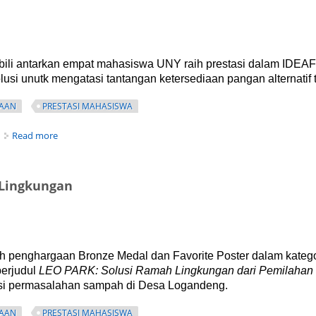
li antarkan empat mahasiswa UNY raih prestasi dalam IDEAF
lusi unutk mengatasi tantangan ketersediaan pangan alternatif 
AAN
PRESTASI MAHASISWA
about Mi Gembili Jadi Solusi Permasalahan Pangan
Read more
 Lingkungan
penghargaan Bronze Medal dan Favorite Poster dalam kategor
berjudul
LEO PARK: Solusi Ramah Lingkungan dari Pemilaha
asi permasalahan sampah di Desa Logandeng.
AAN
PRESTASI MAHASISWA