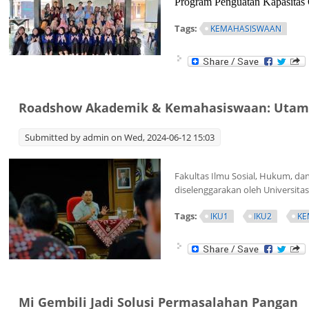
Program Penguatan Kapasitas
Tags:
KEMAHASISWAAN
Roadshow Akademik & Kemahasiswaan: Utama
Submitted by
admin
on Wed, 2024-06-12 15:03
Fakultas Ilmu Sosial, Hukum, d
diselenggarakan oleh Universitas
Tags:
IKU1
IKU2
KE
Mi Gembili Jadi Solusi Permasalahan Pangan