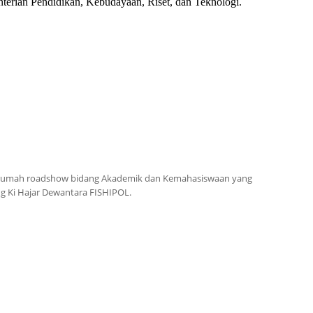
rian Pendidikan, Kebudayaan, Riset, dan Teknologi.
tuan rumah roadshow bidang Akademik dan Kemahasiswaan yang
ang Ki Hajar Dewantara FISHIPOL.
ilitasi Mahasiswa MBKM