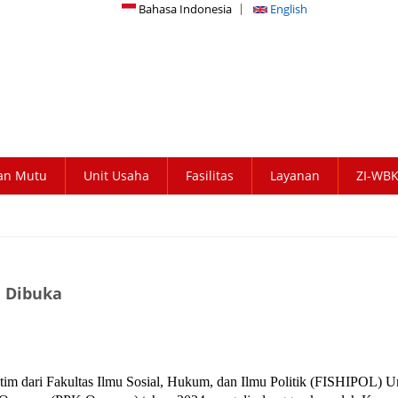
Bahasa Indonesia
English
an Mutu
Unit Usaha
Fasilitas
Layanan
ZI-WB
 Dibuka
tim dari Fakultas Ilmu Sosial, Hukum, dan Ilmu Politik (FISHIPOL) U