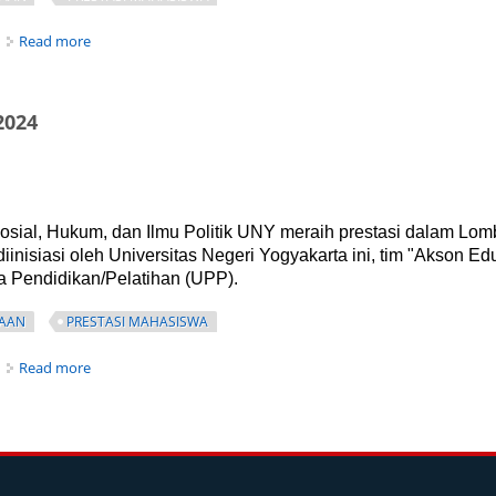
about LEO PARK: Gagasan Juara Atasi Permasalahan Lingkun
Read more
2024
osial, Hukum, dan Ilmu Politik UNY meraih prestasi dalam Lo
iinisiasi oleh Universitas Negeri Yogyakarta ini, tim "Akson E
a Pendidikan/Pelatihan (UPP).
AAN
PRESTASI MAHASISWA
about Mahasiswa Pendidikan IPS Raih Juara 3 LIKMI 2024
Read more