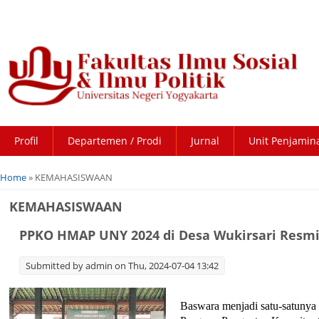
Profil
Departemen / Prodi
Jurnal
Unit Penjamin
You are here
Home
» KEMAHASISWAAN
KEMAHASISWAAN
PPKO HMAP UNY 2024 di Desa Wukirsari Resmi
Submitted by
admin
on Thu, 2024-07-04 13:42
Baswara menjadi satu-satunya 