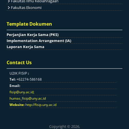
Fakultas Ilmu Keolahragaan
Fakultas Ekonomi
Template Dokumen
Perjanjian Kerja Sama (PKS)
Implementation Arrangement (IA)
Laporan Kerja Sama
Contact Us
U2IK FISIP
:
Tel:
+62274-586168
Email:
fisip@uny.ac.id
;
humas_fisip@uny.ac.id
Website:
http://fisip.uny.ac.id
Copyright © 2026,