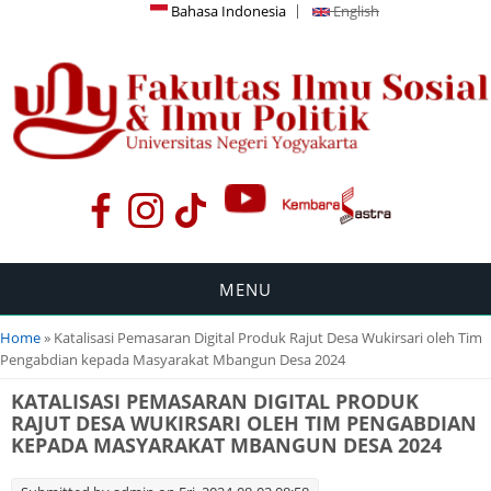
Bahasa Indonesia
English
MENU
You are here
Home
» Katalisasi Pemasaran Digital Produk Rajut Desa Wukirsari oleh Tim
Pengabdian kepada Masyarakat Mbangun Desa 2024
KATALISASI PEMASARAN DIGITAL PRODUK
RAJUT DESA WUKIRSARI OLEH TIM PENGABDIAN
KEPADA MASYARAKAT MBANGUN DESA 2024