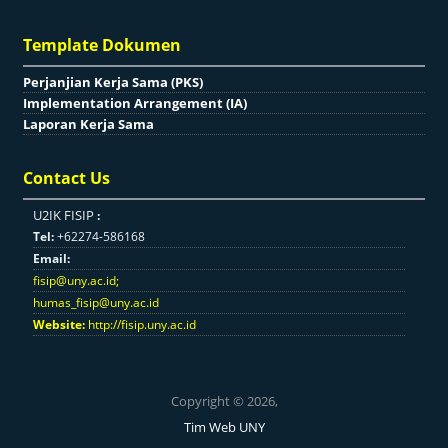
Template Dokumen
Perjanjian Kerja Sama (PKS)
Implementation Arrangement (IA)
Laporan Kerja Sama
Contact Us
U2IK FISIP
:
Tel:
+62274-586168
Email:
fisip@uny.ac.id
;
humas_fisip@uny.ac.id
Website:
http://fisip.uny.ac.id
Copyright © 2026,
Tim Web UNY