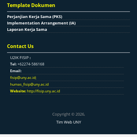
Template Dokumen
Perjanjian Kerja Sama (PKS)
Implementation Arrangement (IA)
Laporan Kerja Sama
Contact Us
U2IK FISIP
:
Tel:
+62274-586168
Email:
fisip@uny.ac.id
;
humas_fisip@uny.ac.id
Website:
http://fisip.uny.ac.id
Copyright © 2026,
Tim Web UNY