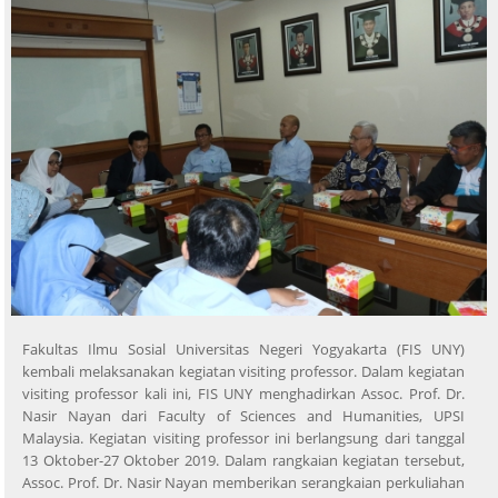
Fakultas Ilmu Sosial Universitas Negeri Yogyakarta (FIS UNY)
kembali melaksanakan kegiatan visiting professor. Dalam kegiatan
visiting professor kali ini, FIS UNY menghadirkan Assoc. Prof. Dr.
Nasir Nayan dari Faculty of Sciences and Humanities, UPSI
Malaysia. Kegiatan visiting professor ini berlangsung dari tanggal
13 Oktober-27 Oktober 2019. Dalam rangkaian kegiatan tersebut,
Assoc. Prof. Dr. Nasir Nayan memberikan serangkaian perkuliahan