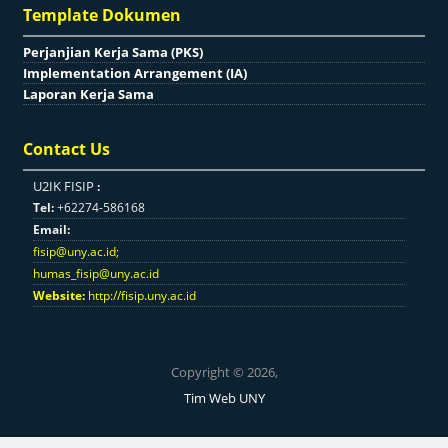
Template Dokumen
Perjanjian Kerja Sama (PKS)
Implementation Arrangement (IA)
Laporan Kerja Sama
Contact Us
U2IK FISIP
:
Tel:
+62274-586168
Email:
fisip@uny.ac.id
;
humas_fisip@uny.ac.id
Website:
http://fisip.uny.ac.id
Copyright © 2026,
Tim Web UNY