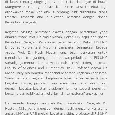
di kelas tentang Biogeography dan kuliah lapangan di hutan
Mangrove Kulonprogo. Selain itu, Dosen UPSI tersebut juga
dijadwalkan melakukan diskusi tentang joint curriculum, credit
transfer, research and publication bersama dengan dosen
Pendidikan Geografi.
Kegiatan visiting professor diawali dengan pertemuan yang
dihadiri Assoc. Prof. Dr. Nasir Nayan, Dekan FIS, Kajur dan dosen
Pendidikan Geografi. Pada kesempatan tersebut, Dekan FIS UNY,
Dr. Suhadi Purwantara, M.Si., menyampaikan terimakasih kepada
Assoc. Prof. Dr. Nasir Nayan yang telah berkenan untuk
menularkan ilmunya dengan memberikan perkuliahan di FIS UNY.
Suhadi juga menuturkan bahwa ia telah berdiskusi dengan Dekan
Faculty of Sciences and Humanities UPSI, Profesor Madya Dr.
Mohd Hairy bin Ibrahim, mengenai beberapa kegiatan kerjasama.
“Saya berharap kegiatan kerjasama tidak hanya berhenti pada
kegiatan visiting professor saja melainkan dapat dilanjutkan
dengan kegiatan-kegiatan akademik lainnya seperti penelitian
bersama dan publikasi artikel di jurnal internasional” ungkapnya
Hal senada diungkapkan oleh Kajur Pendidikan Geografi, Dr.
Hastuti, M.Si., yang merespon dengan baik mengenai kerjasama
antara UNY dan UPSI melalui kegiatan visiting professor di FIS UNY,