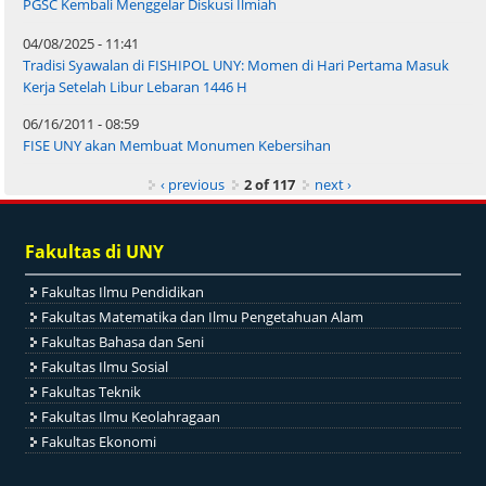
PGSC Kembali Menggelar Diskusi Ilmiah
04/08/2025 - 11:41
Tradisi Syawalan di FISHIPOL UNY: Momen di Hari Pertama Masuk
Kerja Setelah Libur Lebaran 1446 H
06/16/2011 - 08:59
FISE UNY akan Membuat Monumen Kebersihan
‹ previous
2 of 117
next ›
Fakultas di UNY
Fakultas Ilmu Pendidikan
Fakultas Matematika dan Ilmu Pengetahuan Alam
Fakultas Bahasa dan Seni
Fakultas Ilmu Sosial
Fakultas Teknik
Fakultas Ilmu Keolahragaan
Fakultas Ekonomi