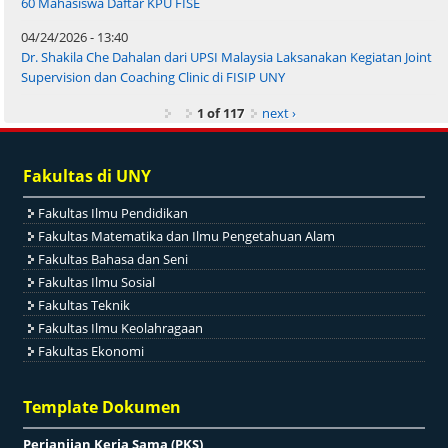
60 Mahasiswa Daftar KPU FISE
04/24/2026 - 13:40
Dr. Shakila Che Dahalan dari UPSI Malaysia Laksanakan Kegiatan Joint
Supervision dan Coaching Clinic di FISIP UNY
1 of 117
next ›
Fakultas di UNY
Fakultas Ilmu Pendidikan
Fakultas Matematika dan Ilmu Pengetahuan Alam
Fakultas Bahasa dan Seni
Fakultas Ilmu Sosial
Fakultas Teknik
Fakultas Ilmu Keolahragaan
Fakultas Ekonomi
Template Dokumen
Perjanjian Kerja Sama (PKS)