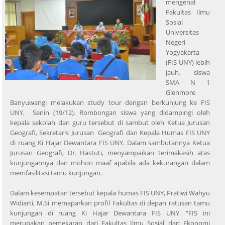
mengenal
Fakultas Ilmu
Sosial
Universitas
Negeri
Yogyakarta
(FIS UNY) lebih
jauh, siswa
SMA N 1
Glenmore
Banyuwangi melakukan study tour dengan berkunjung ke FIS
UNY, Senin (19/12). Rombongan siswa yang didampingi oleh
kepala sekolah dan guru tersebut di sambut oleh Ketua Jurusan
Geografi, Sekretaris Jurusan Geografi dan Kepala Humas FIS UNY
di ruang Ki Hajar Dewantara FIS UNY. Dalam sambutannya Ketua
Jurusan Geografi, Dr. Hastuti, menyampaikan terimakasih atas
kunjungannya dan mohon maaf apabila ada kekurangan dalam
memfasilitasi tamu kunjungan.
Dalam kesempatan tersebut kepala humas FIS UNY, Pratiwi Wahyu
Widiarti, M.Si memaparkan profil Fakultas di depan ratusan tamu
kunjungan di ruang Ki Hajar Dewantara FIS UNY. “FIS ini
merupakan pemekaran dari Fakultas Ilmu Sosial dan Ekonomi