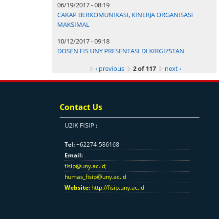
06/19/2017 - 08:19
CAKAP BERKOMUNIKASI, KINERJA ORGANISASI
MAKSIMAL
10/12/2017 - 09:18
DOSEN FIS UNY PRESENTASI DI KIRGIZSTAN
‹ previous
2 of 117
next ›
Contact Us
U2IK FISIP
:
Tel:
+62274-586168
Email:
fisip@uny.ac.id
;
humas_fisip@uny.ac.id
Website:
http://fisip.uny.ac.id