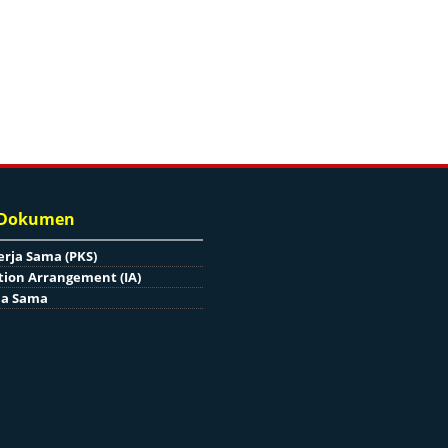
 Dokumen
erja Sama (PKS)
ion Arrangement (IA)
ja Sama