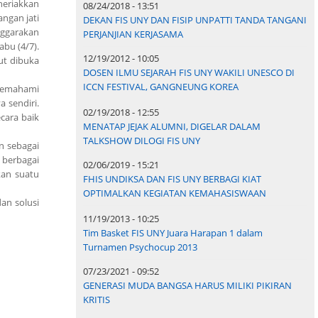
neriakkan
08/24/2018 - 13:51
angan jati
DEKAN FIS UNY DAN FISIP UNPATTI TANDA TANGANI
nggarakan
PERJANJIAN KERJASAMA
abu (4/7).
12/19/2012 - 10:05
ut dibuka
DOSEN ILMU SEJARAH FIS UNY WAKILI UNESCO DI
ICCN FESTIVAL, GANGNEUNG KOREA
memahami
 sendiri.
02/19/2018 - 12:55
cara baik
MENATAP JEJAK ALUMNI, DIGELAR DALAM
TALKSHOW DILOGI FIS UNY
n sebagai
 berbagai
02/06/2019 - 15:21
kan suatu
FHIS UNDIKSA DAN FIS UNY BERBAGI KIAT
OPTIMALKAN KEGIATAN KEMAHASISWAAN
an solusi
11/19/2013 - 10:25
Tim Basket FIS UNY Juara Harapan 1 dalam
Turnamen Psychocup 2013
07/23/2021 - 09:52
GENERASI MUDA BANGSA HARUS MILIKI PIKIRAN
KRITIS