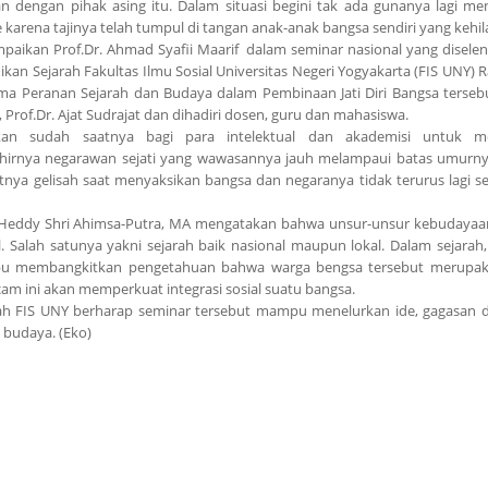
 dengan pihak asing itu. Dalam situasi begini tak ada gunanya lagi me
 karena tajinya telah tumpul di tangan anak-anak bangsa sendiri yang kehil
ampaikan Prof.Dr. Ahmad Syafii Maarif dalam seminar nasional yang disele
ikan Sejarah Fakultas Ilmu Sosial Universitas Negeri Yogyakarta (FIS UNY) R
a Peranan Sejarah dan Budaya dalam Pembinaan Jati Diri Bangsa terseb
 Prof.Dr. Ajat Sudrajat dan dihadiri dosen, guru dan mahasiswa.
kan sudah saatnya bagi para intelektual dan akademisi untuk 
lahirnya negarawan sejati yang wawasannya jauh melampaui batas umurnya
atnya gelisah saat menyaksikan bangsa dan negaranya tidak terurus lagi se
. Heddy Shri Ahimsa-Putra, MA mengatakan bahwa unsur-unsur kebudayaa
l. Salah satunya yakni sejarah baik nasional maupun lokal. Dalam sejarah,
mampu membangkitkan pengetahuan bahwa warga bengsa tersebut merupa
cam ini akan memperkuat integrasi sosial suatu bangsa.
ah FIS UNY berharap seminar tersebut mampu menelurkan ide, gagasan d
 budaya. (Eko)