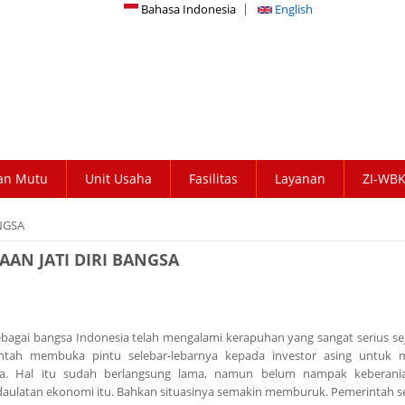
Bahasa Indonesia
English
an Mutu
Unit Usaha
Fasilitas
Layanan
ZI-WB
NGSA
AN JATI DIRI BANGSA
sebagai bangsa Indonesia telah mengalami kerapuhan yang sangat serius se
ntah membuka pintu selebar-lebarnya kepada investor asing untuk 
ta. Hal itu sudah berlangsung lama, namun belum nampak keberani
ulatan ekonomi itu. Bahkan situasinya semakin memburuk. Pemerintah s