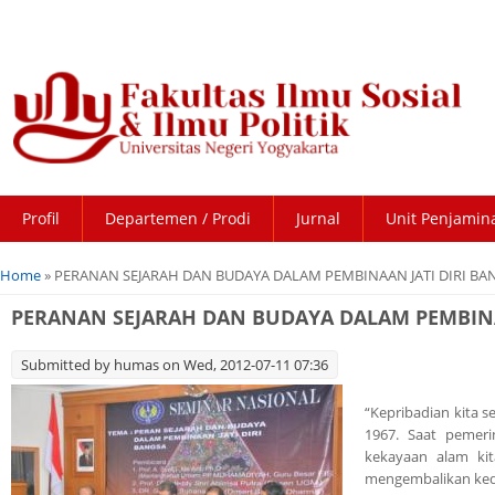
Profil
Departemen / Prodi
Jurnal
Unit Penjamin
You are here
Home
» PERANAN SEJARAH DAN BUDAYA DALAM PEMBINAAN JATI DIRI BA
PERANAN SEJARAH DAN BUDAYA DALAM PEMBINA
Submitted by
humas
on Wed, 2012-07-11 07:36
“Kepribadian kita 
1967. Saat pemeri
kekayaan alam ki
mengembalikan keda