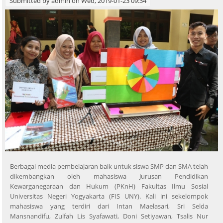
Submitted by
admin
on Wed, 2019-01-23 09:34
Berbagai media pembelajaran baik untuk siswa SMP dan SMA telah
dikembangkan oleh mahasiswa Jurusan Pendidikan
Kewarganegaraan dan Hukum (PKnH) Fakultas Ilmu Sosial
Universitas Negeri Yogyakarta (FIS UNY). Kali ini sekelompok
mahasiswa yang terdiri dari Intan Maelasari, Sri Selda
Mansnandifu, Zulfah Lis Syafawati, Doni Setiyawan, Tsalis Nur