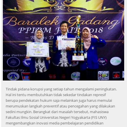
Tindak pidana korupsi yang setiap tahun mengalami peningkatan.
Hal ini tentu membutuhkan tidak sekedar tindakan represif
berupa pendekatan hukum saja melainkan juga harus memulai
merumuskan langkah preventif atau pencegahan yang dilakukan
sedini mungkin. Berangkat dari masalah tersebut, mahasiswa
Fakultas Ilmu Sosial Universitas Negeri Yogyakarta (FIS UNY)
mengembangkan inovasi media pembelajaran pendidikan