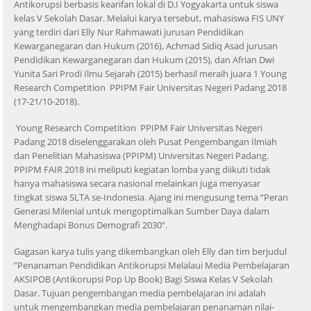
Antikorupsi berbasis kearifan lokal di D.I Yogyakarta untuk siswa
kelas V Sekolah Dasar. Melalui karya tersebut, mahasiswa FIS UNY
yang terdiri dari Elly Nur Rahmawati jurusan Pendidikan
Kewarganegaran dan Hukum (2016), Achmad Sidiq Asad jurusan
Pendidikan Kewarganegaran dan Hukum (2015), dan Afrian Dwi
Yunita Sari Prodi Ilmu Sejarah (2015) berhasil meraih juara 1 Young
Research Competition PPIPM Fair Universitas Negeri Padang 2018
(17-21/10-2018).
Young Research Competition PPIPM Fair Universitas Negeri
Padang 2018 diselenggarakan oleh Pusat Pengembangan Ilmiah
dan Penelitian Mahasiswa (PPIPM) Universitas Negeri Padang.
PPIPM FAIR 2018 ini meliputi kegiatan lomba yang diikuti tidak
hanya mahasiswa secara nasional melainkan juga menyasar
tingkat siswa SLTA se-Indonesia. Ajang ini mengusung tema “Peran
Generasi Milenial untuk mengoptimalkan Sumber Daya dalam
Menghadapi Bonus Demografi 2030”.
Gagasan karya tulis yang dikembangkan oleh Elly dan tim berjudul
”Penanaman Pendidikan Antikorupsi Melalaui Media Pembelajaran
AKSIPOB (Antikorupsi Pop Up Book) Bagi Siswa Kelas V Sekolah
Dasar. Tujuan pengembangan media pembelajaran ini adalah
untuk mengembangkan media pembelajaran penanaman nilai-