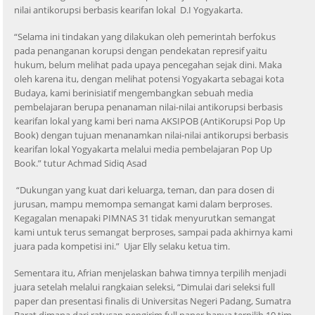
nilai antikorupsi berbasis kearifan lokal D.I Yogyakarta.
“Selama ini tindakan yang dilakukan oleh pemerintah berfokus
pada penanganan korupsi dengan pendekatan represif yaitu
hukum, belum melihat pada upaya pencegahan sejak dini. Maka
oleh karena itu, dengan melihat potensi Yogyakarta sebagai kota
Budaya, kami berinisiatif mengembangkan sebuah media
pembelajaran berupa penanaman nilai-nilai antikorupsi berbasis
kearifan lokal yang kami beri nama AKSIPOB (AntiKorupsi Pop Up
Book) dengan tujuan menanamkan nilai-nilai antikorupsi berbasis
kearifan lokal Yogyakarta melalui media pembelajaran Pop Up
Book.” tutur Achmad Sidiq Asad
“Dukungan yang kuat dari keluarga, teman, dan para dosen di
jurusan, mampu memompa semangat kami dalam berproses.
Kegagalan menapaki PIMNAS 31 tidak menyurutkan semangat
kami untuk terus semangat berproses, sampai pada akhirnya kami
juara pada kompetisi ini.” Ujar Elly selaku ketua tim.
Sementara itu, Afrian menjelaskan bahwa timnya terpilih menjadi
juara setelah melalui rangkaian seleksi, “Dimulai dari seleksi full
paper dan presentasi finalis di Universitas Negeri Padang, Sumatra