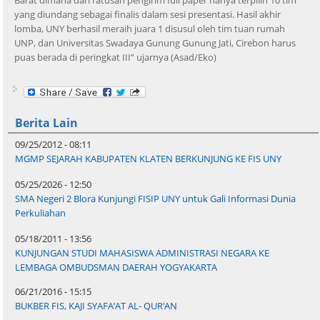
Barat dimana dari ratusan pengirim full paper hanya terpilih 10 tim
yang diundang sebagai finalis dalam sesi presentasi. Hasil akhir
lomba, UNY berhasil meraih juara 1 disusul oleh tim tuan rumah
UNP, dan Universitas Swadaya Gunung Gunung Jati, Cirebon harus
puas berada di peringkat III” ujarnya (Asad/Eko)
Berita Lain
09/25/2012 - 08:11
MGMP SEJARAH KABUPATEN KLATEN BERKUNJUNG KE FIS UNY
05/25/2026 - 12:50
SMA Negeri 2 Blora Kunjungi FISIP UNY untuk Gali Informasi Dunia
Perkuliahan
05/18/2011 - 13:56
KUNJUNGAN STUDI MAHASISWA ADMINISTRASI NEGARA KE
LEMBAGA OMBUDSMAN DAERAH YOGYAKARTA
06/21/2016 - 15:15
BUKBER FIS, KAJI SYAFA’AT AL- QUR’AN