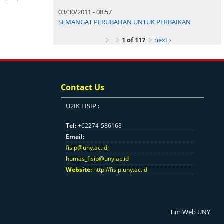
03/30/2011 - 08:57
SEMANGAT PERUBAHAN UNTUK PERBAIKAN
1 of 117
next ›
Contact Us
U2IK FISIP
:
Tel:
+62274-586168
Email:
fisip@uny.ac.id
;
humas_fisip@uny.ac.id
Website:
http://fisip.uny.ac.id
Tim Web UNY