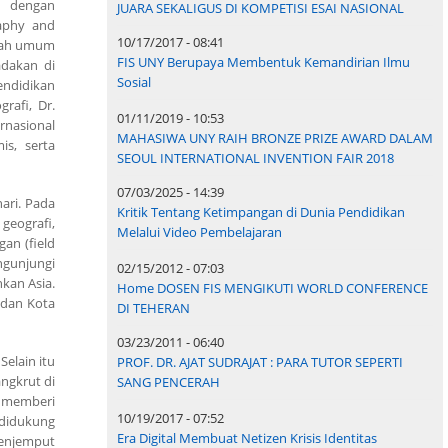
 dengan
JUARA SEKALIGUS DI KOMPETISI ESAI NASIONAL
aphy and
10/17/2017 - 08:41
uliah umum
FIS UNY Berupaya Membentuk Kemandirian Ilmu
adakan di
Sosial
endidikan
rafi, Dr.
01/11/2019 - 10:53
rnasional
MAHASIWA UNY RAIH BRONZE PRIZE AWARD DALAM
is, serta
SEOUL INTERNATIONAL INVENTION FAIR 2018
07/03/2025 - 14:39
ari. Pada
Kritik Tentang Ketimpangan di Dunia Pendidikan
geografi,
Melalui Video Pembelajaran
an (field
ngunjungi
02/15/2012 - 07:03
kan Asia.
Home DOSEN FIS MENGIKUTI WORLD CONFERENCE
 dan Kota
DI TEHERAN
03/23/2011 - 06:40
elain itu
PROF. DR. AJAT SUDRAJAT : PARA TUTOR SEPERTI
ngkrut di
SANG PENCERAH
n memberi
10/19/2017 - 07:52
 didukung
Era Digital Membuat Netizen Krisis Identitas
menjemput