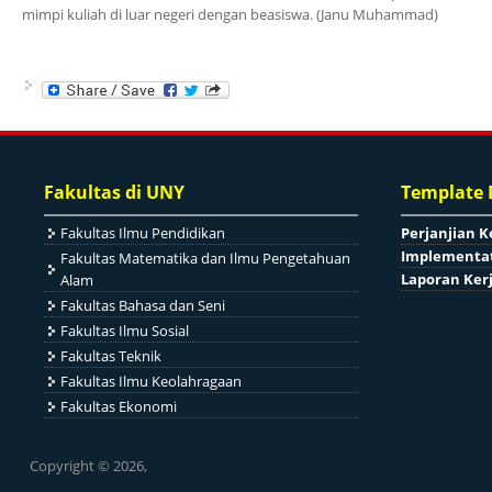
mimpi kuliah di luar negeri dengan beasiswa. (Janu Muhammad)
Fakultas di UNY
Template
Fakultas Ilmu Pendidikan
Perjanjian K
Implementat
Fakultas Matematika dan Ilmu Pengetahuan
Laporan Ker
Alam
Fakultas Bahasa dan Seni
Fakultas Ilmu Sosial
Fakultas Teknik
Fakultas Ilmu Keolahragaan
Fakultas Ekonomi
Copyright © 2026,