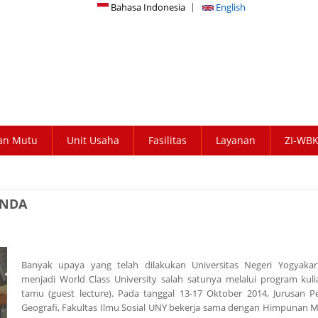
Bahasa Indonesia
English
an Mutu
Unit Usaha
Fasilitas
Layanan
ZI-WB
ANDA
Banyak upaya yang telah dilakukan Universitas Negeri Yogyaka
menjadi World Class University salah satunya melalui program kul
tamu (guest lecture). Pada tanggal 13-17 Oktober 2014, Jurusan P
Geografi, Fakultas Ilmu Sosial UNY bekerja sama dengan Himpunan 