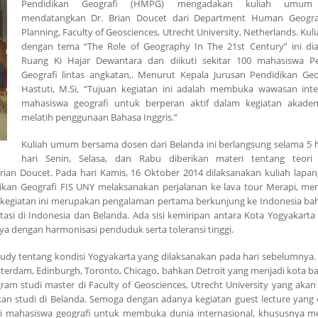
Pendidikan Geografi (HMPG) mengadakan kuliah umum
mendatangkan Dr. Brian Doucet dari Department Human Geogr
Planning, Faculty of Geosciences, Utrecht University, Netherlands. K
dengan tema “The Role of Geography In The 21st Century” ini di
Ruang Ki Hajar Dewantara dan diikuti sekitar 100 mahasiswa P
Geografi lintas angkatan,. Menurut Kepala Jurusan Pendidikan Geog
Hastuti, M.Si, “Tujuan kegiatan ini adalah membuka wawasan inte
mahasiswa geografi untuk berperan aktif dalam kegiatan akadem
melatih penggunaan Bahasa Inggris.”
Kuliah umum bersama dosen dari Belanda ini berlangsung selama 5 h
hari Senin, Selasa, dan Rabu diberikan materi tentang teori 
Brian Doucet. Pada hari Kamis, 16 Oktober 2014 dilaksanakan kuliah lapang
kan Geografi FIS UNY melaksanakan perjalanan ke lava tour Merapi, me
 kegiatan ini merupakan pengalaman pertama berkunjung ke Indonesia bah
tasi di Indonesia dan Belanda. Ada sisi kemiripan antara Kota Yogyakarta
a dengan harmonisasi penduduk serta toleransi tinggi.
udy tentang kondisi Yogyakarta yang dilaksanakan pada hari sebelumnya. S
tterdam, Edinburgh, Toronto, Chicago, bahkan Detroit yang menjadi kota ba
ram studi master di Faculty of Geosciences, Utrecht University yang aka
kan studi di Belanda. Semoga dengan adanya kegiatan guest lecture yang
si mahasiswa geografi untuk membuka dunia internasional, khususnya 