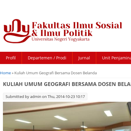
Profil
Departemen / Prodi
Jurnal
Unit Penjamin
You are here
Home
» Kuliah Umum Geografi Bersama Dosen Belanda
KULIAH UMUM GEOGRAFI BERSAMA DOSEN BEL
Submitted by
admin
on Thu, 2014-10-23 10:17