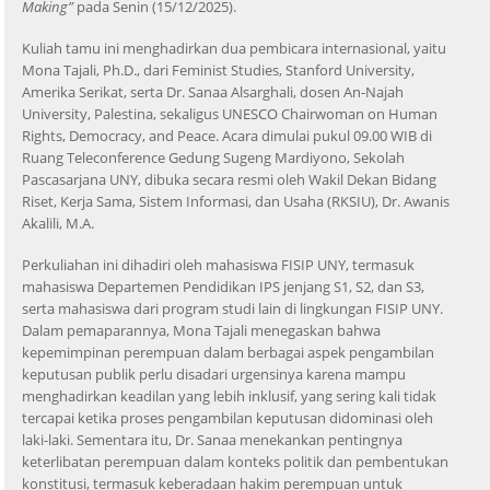
Making”
pada Senin (15/12/2025).
Kuliah tamu ini menghadirkan dua pembicara internasional, yaitu
Mona Tajali, Ph.D., dari Feminist Studies, Stanford University,
Amerika Serikat, serta Dr. Sanaa Alsarghali, dosen An-Najah
University, Palestina, sekaligus UNESCO Chairwoman on Human
Rights, Democracy, and Peace. Acara dimulai pukul 09.00 WIB di
Ruang Teleconference Gedung Sugeng Mardiyono, Sekolah
Pascasarjana UNY, dibuka secara resmi oleh Wakil Dekan Bidang
Riset, Kerja Sama, Sistem Informasi, dan Usaha (RKSIU), Dr. Awanis
Akalili, M.A.
Perkuliahan ini dihadiri oleh mahasiswa FISIP UNY, termasuk
mahasiswa Departemen Pendidikan IPS jenjang S1, S2, dan S3,
serta mahasiswa dari program studi lain di lingkungan FISIP UNY.
Dalam pemaparannya, Mona Tajali menegaskan bahwa
kepemimpinan perempuan dalam berbagai aspek pengambilan
keputusan publik perlu disadari urgensinya karena mampu
menghadirkan keadilan yang lebih inklusif, yang sering kali tidak
tercapai ketika proses pengambilan keputusan didominasi oleh
laki-laki. Sementara itu, Dr. Sanaa menekankan pentingnya
keterlibatan perempuan dalam konteks politik dan pembentukan
konstitusi, termasuk keberadaan hakim perempuan untuk