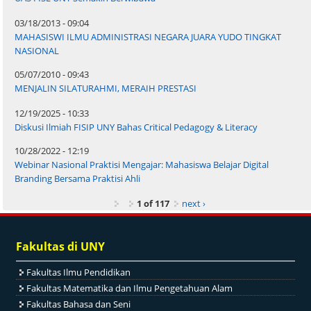
03/18/2013 - 09:04
MAHASISWI ILMU ADMINISTRASI NEGARA JUARA YUDO TINGKAT
NASIONAL
05/07/2010 - 09:43
MENJALIN SILATURAHMI, MERAIH PRESTASI
12/19/2025 - 10:33
Diskusi Ilmiah FISIP UNY Bahas Critical Pedagogy & Literacy
10/28/2022 - 12:19
Webinar Nasional Praktisi Mengajar: Mahasiswa Belajar Digital
Branding Bersama Praktisi Ahli
1 of 117
next ›
Fakultas di UNY
Fakultas Ilmu Pendidikan
Fakultas Matematika dan Ilmu Pengetahuan Alam
Fakultas Bahasa dan Seni