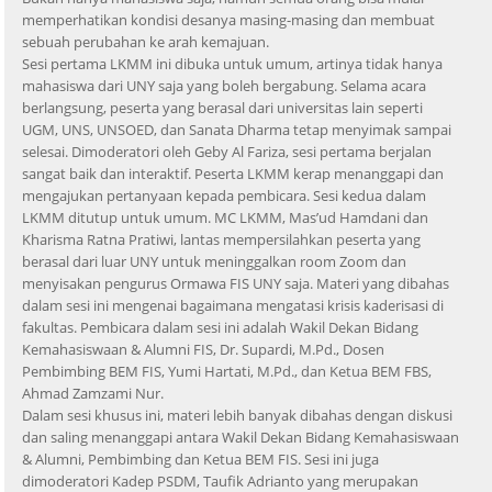
memperhatikan kondisi desanya masing-masing dan membuat
sebuah perubahan ke arah kemajuan.
Sesi pertama LKMM ini dibuka untuk umum, artinya tidak hanya
mahasiswa dari UNY saja yang boleh bergabung. Selama acara
berlangsung, peserta yang berasal dari universitas lain seperti
UGM, UNS, UNSOED, dan Sanata Dharma tetap menyimak sampai
selesai. Dimoderatori oleh Geby Al Fariza, sesi pertama berjalan
sangat baik dan interaktif. Peserta LKMM kerap menanggapi dan
mengajukan pertanyaan kepada pembicara. Sesi kedua dalam
LKMM ditutup untuk umum. MC LKMM, Mas’ud Hamdani dan
Kharisma Ratna Pratiwi, lantas mempersilahkan peserta yang
berasal dari luar UNY untuk meninggalkan room Zoom dan
menyisakan pengurus Ormawa FIS UNY saja. Materi yang dibahas
dalam sesi ini mengenai bagaimana mengatasi krisis kaderisasi di
fakultas. Pembicara dalam sesi ini adalah Wakil Dekan Bidang
Kemahasiswaan & Alumni FIS, Dr. Supardi, M.Pd., Dosen
Pembimbing BEM FIS, Yumi Hartati, M.Pd., dan Ketua BEM FBS,
Ahmad Zamzami Nur.
Dalam sesi khusus ini, materi lebih banyak dibahas dengan diskusi
dan saling menanggapi antara Wakil Dekan Bidang Kemahasiswaan
& Alumni, Pembimbing dan Ketua BEM FIS. Sesi ini juga
dimoderatori Kadep PSDM, Taufik Adrianto yang merupakan