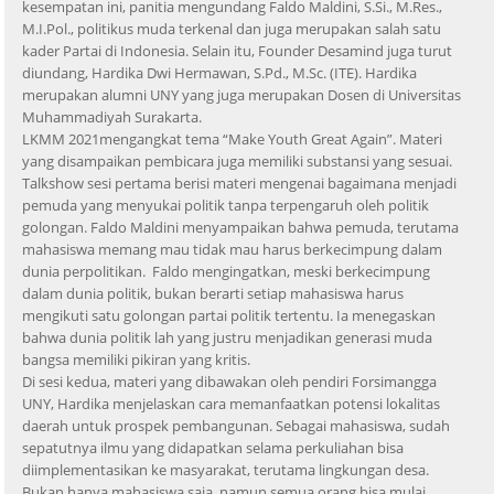
kesempatan ini, panitia mengundang Faldo Maldini, S.Si., M.Res.,
M.I.Pol., politikus muda terkenal dan juga merupakan salah satu
kader Partai di Indonesia. Selain itu, Founder Desamind juga turut
diundang, Hardika Dwi Hermawan, S.Pd., M.Sc. (ITE). Hardika
merupakan alumni UNY yang juga merupakan Dosen di Universitas
Muhammadiyah Surakarta.
LKMM 2021mengangkat tema “Make Youth Great Again”. Materi
yang disampaikan pembicara juga memiliki substansi yang sesuai.
Talkshow sesi pertama berisi materi mengenai bagaimana menjadi
pemuda yang menyukai politik tanpa terpengaruh oleh politik
golongan. Faldo Maldini menyampaikan bahwa pemuda, terutama
mahasiswa memang mau tidak mau harus berkecimpung dalam
dunia perpolitikan. Faldo mengingatkan, meski berkecimpung
dalam dunia politik, bukan berarti setiap mahasiswa harus
mengikuti satu golongan partai politik tertentu. Ia menegaskan
bahwa dunia politik lah yang justru menjadikan generasi muda
bangsa memiliki pikiran yang kritis.
Di sesi kedua, materi yang dibawakan oleh pendiri Forsimangga
UNY, Hardika menjelaskan cara memanfaatkan potensi lokalitas
daerah untuk prospek pembangunan. Sebagai mahasiswa, sudah
sepatutnya ilmu yang didapatkan selama perkuliahan bisa
diimplementasikan ke masyarakat, terutama lingkungan desa.
Bukan hanya mahasiswa saja, namun semua orang bisa mulai