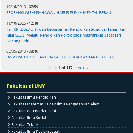
10/16/2019 - 07:59
SEORANG WIRAUSAHAWAN HARUS PUNYA MENTAL BERANI
11/10/2025 - 12:48
Tim KKRD028 UNY dan Departemen Pendidikan Sosiologi Tanamkan
Nilai GEDSI Melalui Pendidikan Politik pada Masyarakat Saptosari
Gunung Kidul
05/05/2010 - 08:46
DWP FISE UNY GELAR LOMBA KEBERSIHAN ANTAR RUANGAN
1 of 117
next ›
Fakultas di UNY
Fakultas Ilmu Pendidikan
Fakultas Matematika dan Ilmu Pengetahuan Alam
Fakultas Bahasa dan Seni
Fakultas Ilmu Sosial
Fakultas Teknik
Fakultas Ilmu Keolahragaan