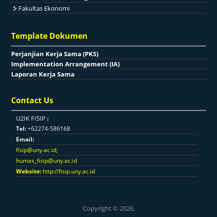
Fakultas Ekonomi
Template Dokumen
Perjanjian Kerja Sama (PKS)
Implementation Arrangement (IA)
Laporan Kerja Sama
Contact Us
U2IK FISIP
:
Tel:
+62274-586168
Email:
fisip@uny.ac.id
;
humas_fisip@uny.ac.id
Website:
http://fisip.uny.ac.id
Copyright © 2026,