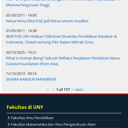
Dharma Perguruan Tinggi
05/30/2011 - 14:00
Ketua Hima Diksi FISE jadi Ketua Umum Imadiksi
01/05/2011 - 14:38
BEM FISE UNY Adakan Talkshow Dinamika Pendidikan Karakter di
Indonesia : Telaah tentang Film Dalam Mihrab Cinta
05/10/2025 - 10:21
What is Human Being? Sebuah Refleksi Perjalanan Pemikiran Ketua
Eurasia Foundation (from Asia)
12/19/2014 - 09:16
SIGARA NANDUR MANGROVE
1 of 117
next ›
Fakultas di UNY
Fakultas Ilmu Pendidikan
Fakultas Matematika dan Ilmu Pengetahuan Alam