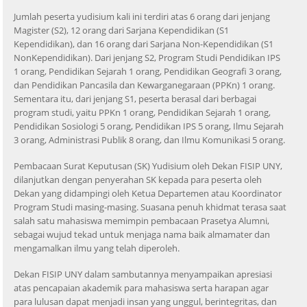
Jumlah peserta yudisium kali ini terdiri atas 6 orang dari jenjang
Magister (S2), 12 orang dari Sarjana Kependidikan (S1
Kependidikan), dan 16 orang dari Sarjana Non-Kependidikan (S1
NonKependidikan). Dari jenjang S2, Program Studi Pendidikan IPS
1 orang, Pendidikan Sejarah 1 orang, Pendidikan Geografi 3 orang,
dan Pendidikan Pancasila dan Kewarganegaraan (PPKn) 1 orang.
Sementara itu, dari jenjang S1, peserta berasal dari berbagai
program studi, yaitu PPKn 1 orang, Pendidikan Sejarah 1 orang,
Pendidikan Sosiologi 5 orang, Pendidikan IPS 5 orang, Ilmu Sejarah
3 orang, Administrasi Publik 8 orang, dan Ilmu Komunikasi 5 orang.
Pembacaan Surat Keputusan (SK) Yudisium oleh Dekan FISIP UNY,
dilanjutkan dengan penyerahan SK kepada para peserta oleh
Dekan yang didampingi oleh Ketua Departemen atau Koordinator
Program Studi masing-masing. Suasana penuh khidmat terasa saat
salah satu mahasiswa memimpin pembacaan Prasetya Alumni,
sebagai wujud tekad untuk menjaga nama baik almamater dan
mengamalkan ilmu yang telah diperoleh.
Dekan FISIP UNY dalam sambutannya menyampaikan apresiasi
atas pencapaian akademik para mahasiswa serta harapan agar
para lulusan dapat menjadi insan yang unggul, berintegritas, dan