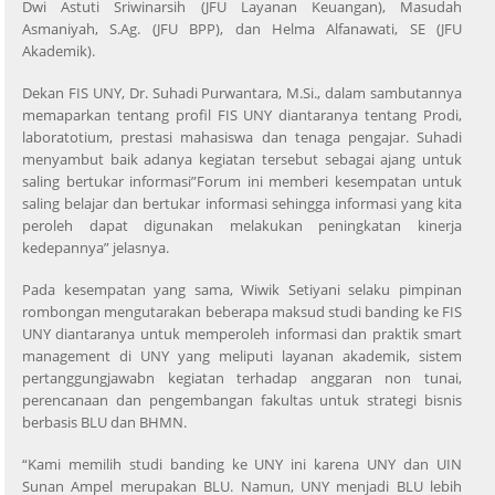
Dwi Astuti Sriwinarsih (JFU Layanan Keuangan), Masudah
Asmaniyah, S.Ag. (JFU BPP), dan Helma Alfanawati, SE (JFU
Akademik).
Dekan FIS UNY, Dr. Suhadi Purwantara, M.Si., dalam sambutannya
memaparkan tentang profil FIS UNY diantaranya tentang Prodi,
laboratotium, prestasi mahasiswa dan tenaga pengajar. Suhadi
menyambut baik adanya kegiatan tersebut sebagai ajang untuk
saling bertukar informasi”Forum ini memberi kesempatan untuk
saling belajar dan bertukar informasi sehingga informasi yang kita
peroleh dapat digunakan melakukan peningkatan kinerja
kedepannya” jelasnya.
Pada kesempatan yang sama, Wiwik Setiyani selaku pimpinan
rombongan mengutarakan beberapa maksud studi banding ke FIS
UNY diantaranya untuk memperoleh informasi dan praktik smart
management di UNY yang meliputi layanan akademik, sistem
pertanggungjawabn kegiatan terhadap anggaran non tunai,
perencanaan dan pengembangan fakultas untuk strategi bisnis
berbasis BLU dan BHMN.
“Kami memilih studi banding ke UNY ini karena UNY dan UIN
Sunan Ampel merupakan BLU. Namun, UNY menjadi BLU lebih