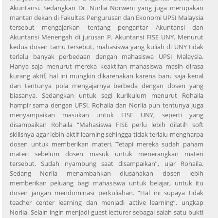
Akuntansi. Sedangkan Dr. Nurlia Norweni yang juga merupakan
mantan dekan di Fakultas Pengurusan dan Ekonomi UPSI Malaysia
tersebut mengajarkan tentang pengantar Akuntansi dan
Akuntansi Menengah di jurusan P. Akuntansi FISE UNY. Menurut
kedua dosen tamu tersebut, mahasiswa yang kuliah di UNY tidak
terlalu banyak perbedaan dengan mahasiswa UPSI Malaysia.
Hanya saja menurut mereka keaktifan mahasiswa masih dirasa
kurang aktif, hal ini mungkin dikarenakan karena baru saja kenal
dan tentunya pola mengajarnya berbeda dengan dosen yang
biasanya. Sedangkan untuk segi kurikulum menurut Rohaila
hampir sama dengan UPSI. Rohaila dan Norlia pun tentunya juga
menyampaikan masukan untuk FISE UNY, seperti yang
disampaikan Rohaila “Mahasiswa FISE perlu lebih dilatih soft
skillsnya agar lebih aktif learning sehingga tidak terlalu mengharpa
dosen untuk memberikan materi. Tetapi mereka sudah paham
materi sebelum dosen masuk untuk menerangkan materi
tersebut. Sudah nyambung saat disampaikan”, ujar Rohaila.
Sedang Norlia menambahkan diusahakan dosen lebih
memberikan peluang bagi mahasiswa untuk belajar, untuk itu
dosen jangan mendominasi perkuliahan. “Hal ini supaya tidak
teacher center learning dan menjadi active learning”, ungkap
Norlia. Selain ingin menjadi guest lecturer sebagai salah satu bukti