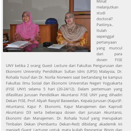
Minat
melanjutkan
studi
doctoral?
Pastinya..
Itulah
sepenggal
pertanyaan
yang muncul
dari para
dosen FISE
UNY ketika 2 orang Guest Lecture dari Fakultas Pengurusan dan
Ekonomi University Pendidikan Sultan Idris (UPSI) Malaysia, Dr.
Rohaila Yusuf dan Dr. Norlia Norweni saat bertandang ke kampus
Fakultas Ilmu Sosial dan Ekonomi Universitas Negeri Yogyakarta
(FISE UNY) selama 5 hari (20-24/12). Dalam pertemuan yang
difasilitasi Jurusan Pendidikan Akuntansi FISE UNY yang dihadiri
Dekan FISE, Prof. Aliyah Rasyid Baswedan, Kepala Jurusan (Kajur)P.
AKuntansi, Kajur P. Ekonomi, Kajur Manajemen dan Kaprodi
Akuntansi D3 serta beberapa dosen dari jurusan Akuntansi,
Ekonomi dan Manajemen. Dr. Rohaila Yusuf yang merupakan
Timbalan Dekan (Pembantu Dekan-Red) dibidang akademik ini
menjadi Guest Lecturer untuk mata kuliah Pengantar Bisnis dan