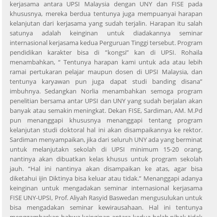
kerjasama antara UPSI Malaysia dengan UNY dan FISE pada
khususnya, mereka berdua tentunya juga mempuanyai harapan
kelanjutan dari kerjasama yang sudah terjalin. Harapan itu salah
satunya adalah keinginan untuk diadakannya seminar
internasional kerjasama kedua Perguruan Tinggi tersebut. Program
pendidikan karakter bisa di ”kongsi” kan di UPSI. Rohaila
menambahkan, “ Tentunya harapan kami untuk ada atau lebih
ramai pertukaran pelajar maupun dosen di UPSI Malaysia, dan
tentunya karyawan pun juga dapat studi banding disana”
imbuhnya. Sedangkan Norlia menambahkan semoga program
penelitian bersama antar UPSI dan UNY yang sudah berjalan akan
banyak atau semakin meningkat. Dekan FISE, Sardiman, AM. M.Pd
pun menanggapi khususnya menanggapi tentang program
kelanjutan studi doktoral hal ini akan disampaikannya ke rektor.
Sardiman menyampaikan, jika dari seluruh UNY ada yang berminat
untuk melanjutakn sekolah di UPSI minimum 15-20 orang,
nantinya akan dibuatkan kelas khusus untuk program sekolah
jauh. “Hal ini nantinya akan disampaikan ke atas, agar bisa
diketahui ijin Diktinya bisa keluar atau tidak.” Menanggapi adanya
keinginan untuk mengadakan seminar internasional kerjasama
FISE UNY-UPSI, Prof. Aliyah Rasyid Baswedan mengusulukan untuk
bisa mengadakan seminar kewirausahaan. Hal ini tentunya
menggambarkan bahwa keinginan antara kedua belah pihak tidak