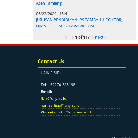
Aceh Tamiang
06/23/2020 - 15:41
JURUSAN PENDIDIKAN IPS TAMBAH 1 DOKTOR,
UJIAN DIGELAR SECARA VIRTUAL
1 of 117
next ›
Contact Us
U2IK FISIP
:
Tel:
+62274-586168
Email:
fisip@uny.ac.id
;
humas_fisip@uny.ac.id
Website:
http://fisip.uny.ac.id