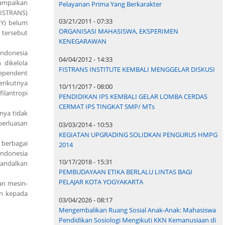
sampaikan
Pelayanan Prima Yang Berkarakter
FISTRANS)
03/21/2011 - 07:33
NY) belum
ORGANISASI MAHASISWA, EKSPERIMEN
 tersebut
KENEGARAWAN
ndonesia
04/04/2012 - 14:33
 dikelola
FISTRANS INSTITUTE KEMBALI MENGGELAR DISKUSI
ependent
erikutnya
10/11/2017 - 08:00
ilantropi
PENDIDIKAN IPS KEMBALI GELAR LOMBA CERDAS
CERMAT IPS TINGKAT SMP/ MTs
nya tidak
perluasan
03/03/2014 - 10:53
KEGIATAN UPGRADING SOLIDKAN PENGURUS HMPG
 berbagai
2014
Indonesia
10/17/2018 - 15:31
gandalkan
PEMBUDAYAAN ETIKA BERLALU LINTAS BAGI
PELAJAR KOTA YOGYAKARTA
an mesin-
n kepada
03/04/2026 - 08:17
Mengembalikan Ruang Sosial Anak-Anak: Mahasiswa
Pendidikan Sosiologi Mengikuti KKN Kemanusiaan di