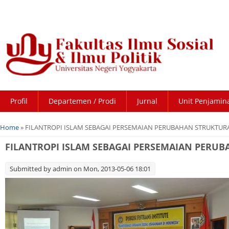
Profil
Departemen / Prodi
Jurnal
Unit Penjamin
You are here
Home
» FILANTROPI ISLAM SEBAGAI PERSEMAIAN PERUBAHAN STRUKTUR
FILANTROPI ISLAM SEBAGAI PERSEMAIAN PERU
Submitted by
admin
on Mon, 2013-05-06 18:01