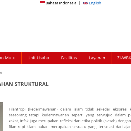
Bahasa Indonesia
English
an Mutu
Unit Usaha
Fasilitas
Layanan
ZI-WB
AL
BAHAN STRUKTURAL
Filantropi (kedermawanan) dalam islam tidak sekedar ekspresi
seseorang tetapi kedermawanan seperti yang terwujud dalam p
zakat, infak juga merupakan refleksi dari etika politik (siasah) dengan
filantropi islam bukan merupakan sesuatu yang terisolasi dari ajar