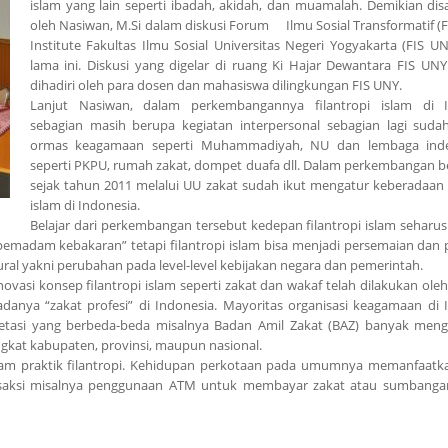
islam yang lain seperti ibadah, akidah, dan muamalah. Demikian di
oleh Nasiwan, M.Si dalam diskusi Forum Ilmu Sosial Transformatif (
Institute Fakultas Ilmu Sosial Universitas Negeri Yogyakarta (FIS U
lama ini. Diskusi yang digelar di ruang Ki Hajar Dewantara FIS UNY
dihadiri oleh para dosen dan mahasiswa dilingkungan FIS UNY.
Lanjut Nasiwan, dalam perkembangannya filantropi islam di I
sebagian masih berupa kegiatan interpersonal sebagian lagi sudah
ormas keagamaan seperti Muhammadiyah, NU dan lembaga ind
seperti PKPU, rumah zakat, dompet duafa dll. Dalam perkembangan b
sejak tahun 2011 melalui UU zakat sudah ikut mengatur keberadaan f
islam di Indonesia.
Belajar dari perkembangan tersebut kedepan filantropi islam seharus
adam kebakaran” tetapi filantropi islam bisa menjadi persemaian dan 
al yakni perubahan pada level-level kebijakan negara dan pemerintah.
asi konsep filantropi islam seperti zakat dan wakaf telah dilakukan oleh
adanya “zakat profesi” di Indonesia. Mayoritas organisasi keagamaan di 
etasi yang berbeda-beda misalnya Badan Amil Zakat (BAZ) banyak men
ngkat kabupaten, provinsi, maupun nasional.
dalam praktik filantropi. Kehidupan perkotaan pada umumnya memanfaatk
nsaksi misalnya penggunaan ATM untuk membayar zakat atau sumbanga