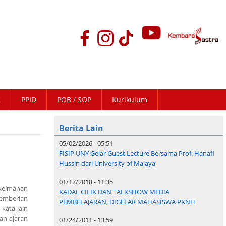
K
PPID
POB / SOP
Kurikulum
Berita Lain
05/02/2026 - 05:51
FISIP UNY Gelar Guest Lecture Bersama Prof. Hanafi
Hussin dari University of Malaya
01/17/2018 - 11:35
 keimanan
KADAL CILIK DAN TALKSHOW MEDIA
emberian
PEMBELAJARAN, DIGELAR MAHASISWA PKNH
 kata lain
an-ajaran
01/24/2011 - 13:59