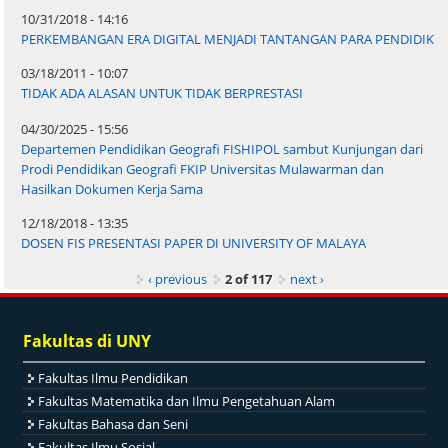
10/31/2018 - 14:16
PERKEMBANGAN ERA DIGITAL MENJADI TANTANGAN PARA PENDIDIK
03/18/2011 - 10:07
TIDAK ADA ALASAN UNTUK TIDAK BERPRESTASI
04/30/2025 - 15:56
Departemen Pendidikan Geografi FISHIPOL sambut Kunjungan dari
Prodi Pendidikan Geografi FKIP Universitas Mulawarman dan
Hasilkan Dokumen Kerja Sama
12/18/2018 - 13:35
DOSEN FIS PRESENTASI PAPER DI UNIVERSITY OF MALAYA
‹ previous
2 of 117
next ›
Fakultas di UNY
Fakultas Ilmu Pendidikan
Fakultas Matematika dan Ilmu Pengetahuan Alam
Fakultas Bahasa dan Seni
Fakultas Ilmu Sosial