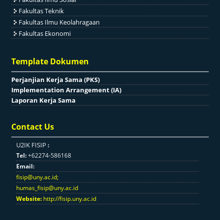
Fakultas Teknik
Fakultas Ilmu Keolahragaan
Fakultas Ekonomi
Template Dokumen
Perjanjian Kerja Sama (PKS)
Implementation Arrangement (IA)
Laporan Kerja Sama
Contact Us
U2IK FISIP
:
Tel:
+62274-586168
Email:
fisip@uny.ac.id
;
humas_fisip@uny.ac.id
Website:
http://fisip.uny.ac.id