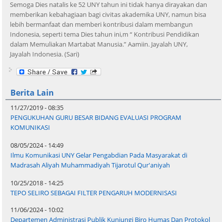
Semoga Dies natalis ke 52 UNY tahun ini tidak hanya dirayakan dan
memberikan kebahagiaan bagi civitas akademika UNY, namun bisa
lebih bermanfaat dan memberi kontribusi dalam membangun
Indonesia, seperti tema Dies tahun ini,m “ Kontribusi Pendidikan
dalam Memuliakan Martabat Manusia.” Aamiin. Jayalah UNY,
Jayalah Indonesia. (Sari)
Berita Lain
11/27/2019 - 08:35
PENGUKUHAN GURU BESAR BIDANG EVALUASI PROGRAM
KOMUNIKASI
08/05/2024 - 14:49
Ilmu Komunikasi UNY Gelar Pengabdian Pada Masyarakat di
Madrasah Aliyah Muhammadiyah Tijarotul Qur'aniyah
10/25/2018 - 14:25
TEPO SELIRO SEBAGAI FILTER PENGARUH MODERNISASI
11/06/2024 - 10:02
Departemen Administrasi Publik Kunjungi Biro Humas Dan Protokol