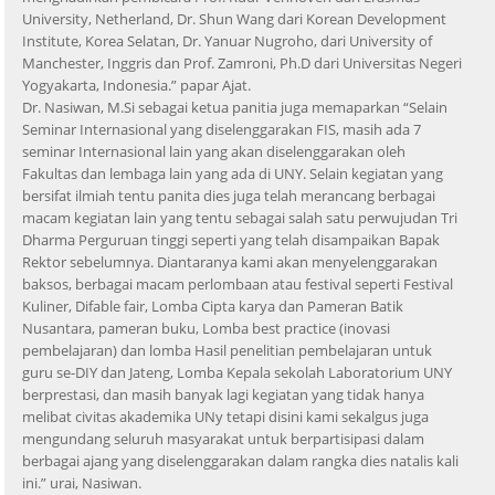
University, Netherland, Dr. Shun Wang dari Korean Development
Institute, Korea Selatan, Dr. Yanuar Nugroho, dari University of
Manchester, Inggris dan Prof. Zamroni, Ph.D dari Universitas Negeri
Yogyakarta, Indonesia.” papar Ajat.
Dr. Nasiwan, M.Si sebagai ketua panitia juga memaparkan “Selain
Seminar Internasional yang diselenggarakan FIS, masih ada 7
seminar Internasional lain yang akan diselenggarakan oleh
Fakultas dan lembaga lain yang ada di UNY. Selain kegiatan yang
bersifat ilmiah tentu panita dies juga telah merancang berbagai
macam kegiatan lain yang tentu sebagai salah satu perwujudan Tri
Dharma Perguruan tinggi seperti yang telah disampaikan Bapak
Rektor sebelumnya. Diantaranya kami akan menyelenggarakan
baksos, berbagai macam perlombaan atau festival seperti Festival
Kuliner, Difable fair, Lomba Cipta karya dan Pameran Batik
Nusantara, pameran buku, Lomba best practice (inovasi
pembelajaran) dan lomba Hasil penelitian pembelajaran untuk
guru se-DIY dan Jateng, Lomba Kepala sekolah Laboratorium UNY
berprestasi, dan masih banyak lagi kegiatan yang tidak hanya
melibat civitas akademika UNy tetapi disini kami sekalgus juga
mengundang seluruh masyarakat untuk berpartisipasi dalam
berbagai ajang yang diselenggarakan dalam rangka dies natalis kali
ini.” urai, Nasiwan.