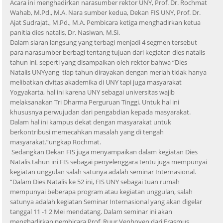
Acara ini menghadirkan narasumber rektor UNY, Prof. Dr. Rochmat
Wahab, M.Pd., M.A. Nara sumber kedua, Dekan FIS UNY, Prof. Dr.
Ajat Sudrajat., M.Pd., M.A. Pembicara ketiga menghadirkan ketua
panitia dies natalis, Dr. Nasiwan, M.Si.
Dalam siaran langsung yang terbagi menjadi 4 segmen tersebut
para narasumber berbagi tentang tujuan dari kegiatan dies natalis
tahun ini, seperti yang disampaikan oleh rektor bahwa “Dies
Natalis UNYyang tiap tahun dirayakan dengan meriah tidak hanya
melibatkan civitas akademika di UNY tapi juga masyarakat
Yogyakarta, hal ini karena UNY sebagai universitas wajib
melaksanakan Tri Dharma Perguruan Tinggi. Untuk hal ini
khususnya perwujudan dari pengabdian kepada masyarakat.
Dalam hal ini kampus dekat dengan masyarakat untuk
berkontribusi memecahkan masalah yang di tengah
masyarakat.”ungkap Rochmat.
Sedangkan Dekan FIS juga menyampaikan dalam kegiatan Dies
Natalis tahun ini FIS sebagai penyelenggara tentu juga mempunyai
kegiatan unggulan salah satunya adalah seminar Internasional.
“Dalam Dies Natalis ke 52 ini, FIS UNY sebagai tuan rumah
mempunyai beberapa program atau kegiatan unggulan, salah
satunya adalah kegiatan Seminar Internasional yang akan digelar
tanggal 11 -1 2 Mei mendatang. Dalam seminar ini akan
menghadirkan pembicara Prof. Ruur Venhoven dari Erasmus