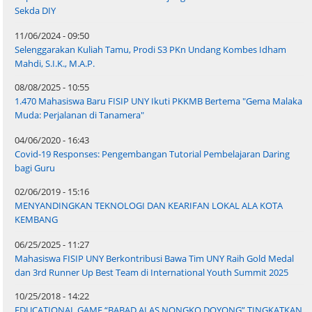
Sekda DIY
11/06/2024 - 09:50
Selenggarakan Kuliah Tamu, Prodi S3 PKn Undang Kombes Idham
Mahdi, S.I.K., M.A.P.
08/08/2025 - 10:55
1.470 Mahasiswa Baru FISIP UNY Ikuti PKKMB Bertema "Gema Malaka
Muda: Perjalanan di Tanamera"
04/06/2020 - 16:43
Covid-19 Responses: Pengembangan Tutorial Pembelajaran Daring
bagi Guru
02/06/2019 - 15:16
MENYANDINGKAN TEKNOLOGI DAN KEARIFAN LOKAL ALA KOTA
KEMBANG
06/25/2025 - 11:27
Mahasiswa FISIP UNY Berkontribusi Bawa Tim UNY Raih Gold Medal
dan 3rd Runner Up Best Team di International Youth Summit 2025
10/25/2018 - 14:22
EDUCATIONAL GAME “BABAD ALAS NONGKO DOYONG” TINGKATKAN