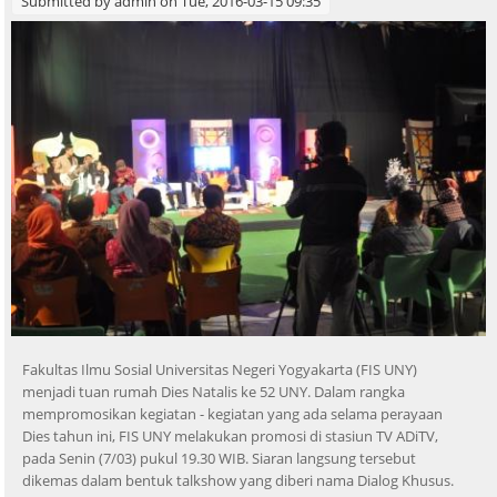
Submitted by
admin
on Tue, 2016-03-15 09:35
Fakultas Ilmu Sosial Universitas Negeri Yogyakarta (FIS UNY)
menjadi tuan rumah Dies Natalis ke 52 UNY. Dalam rangka
mempromosikan kegiatan - kegiatan yang ada selama perayaan
Dies tahun ini, FIS UNY melakukan promosi di stasiun TV ADiTV,
pada Senin (7/03) pukul 19.30 WIB. Siaran langsung tersebut
dikemas dalam bentuk talkshow yang diberi nama Dialog Khusus.