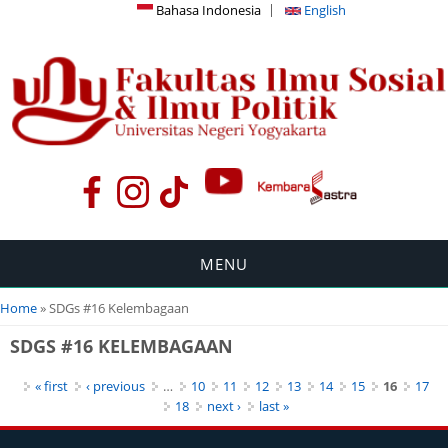
Bahasa Indonesia
English
MENU
You are here
Home
» SDGs #16 Kelembagaan
SDGS #16 KELEMBAGAAN
Pages
« first
‹ previous
…
10
11
12
13
14
15
16
17
18
next ›
last »