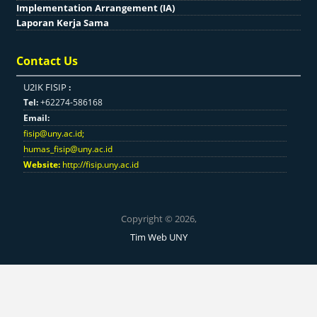
Implementation Arrangement (IA)
Laporan Kerja Sama
Contact Us
U2IK FISIP
:
Tel:
+62274-586168
Email:
fisip@uny.ac.id
;
humas_fisip@uny.ac.id
Website:
http://fisip.uny.ac.id
Copyright © 2026,
Tim Web UNY