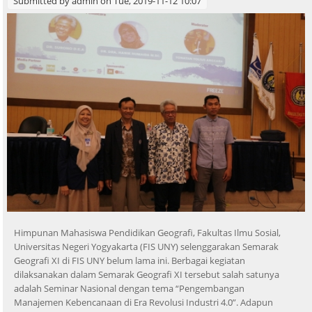
Submitted by
admin
on Tue, 2019-11-12 10:07
Himpunan Mahasiswa Pendidikan Geografi, Fakultas Ilmu Sosial,
Universitas Negeri Yogyakarta (FIS UNY) selenggarakan Semarak
Geografi XI di FIS UNY belum lama ini. Berbagai kegiatan
dilaksanakan dalam Semarak Geografi XI tersebut salah satunya
adalah Seminar Nasional dengan tema “Pengembangan
Manajemen Kebencanaan di Era Revolusi Industri 4.0”. Adapun