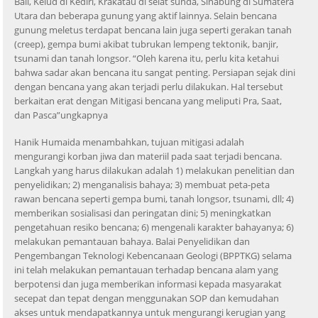
Bali, Kelud di Kediri, Krakatau di selat sunda, Sinabung di Sumatera
Utara dan beberapa gunung yang aktif lainnya. Selain bencana
gunung meletus terdapat bencana lain juga seperti gerakan tanah
(creep), gempa bumi akibat tubrukan lempeng tektonik, banjir,
tsunami dan tanah longsor. “Oleh karena itu, perlu kita ketahui
bahwa sadar akan bencana itu sangat penting. Persiapan sejak dini
dengan bencana yang akan terjadi perlu dilakukan. Hal tersebut
berkaitan erat dengan Mitigasi bencana yang meliputi Pra, Saat,
dan Pasca”ungkapnya
Hanik Humaida menambahkan, tujuan mitigasi adalah
mengurangi korban jiwa dan materiil pada saat terjadi bencana.
Langkah yang harus dilakukan adalah 1) melakukan penelitian dan
penyelidikan; 2) menganalisis bahaya; 3) membuat peta-peta
rawan bencana seperti gempa bumi, tanah longsor, tsunami, dll; 4)
memberikan sosialisasi dan peringatan dini; 5) meningkatkan
pengetahuan resiko bencana; 6) mengenali karakter bahayanya; 6)
melakukan pemantauan bahaya. Balai Penyelidikan dan
Pengembangan Teknologi Kebencanaan Geologi (BPPTKG) selama
ini telah melakukan pemantauan terhadap bencana alam yang
berpotensi dan juga memberikan informasi kepada masyarakat
secepat dan tepat dengan menggunakan SOP dan kemudahan
akses untuk mendapatkannya untuk mengurangi kerugian yang