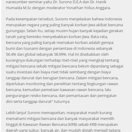
narasumber seminar yaitu Dr. Surono D.E.A dan Dr. Hanik
Humaida M.Sc dengan moderator Yonathan Yolius Anggara.
Pada kesempatan tersebut, Surono menjelaskan bahwa Indonesia
merupakan negara yang paling banyak korban jiwa akibat bencana
gunungapi. Selain itu, setiap musim hujan banyak kejadian gerakan
tanah yang beresiko menyebabkan korban jiwa. Rata-rata,
bencana yang paling banyak memakan korban adalah gempa
bumi dan tsunami dengan persentase di Indonesia sebanyak
56.4% dan global sebanyak 58.99%. Hal ini disebabkan oleh
kurangnya dukungan terhadap riset-riset yang mengkaji tentang
mitigasi bencana sebab mitigasi bencana belum dipandang sebagai
suatu investasi dan biaya riset tidak seimbang dengan biaya
tanggap darurat dan kerugian bencana. Dalam mitigasi bencana,
diperlukan monitoring dan penelitian tentang lingkungan rawan
bencana, kemudian pemetaan kawasan rawan bencana, lalu
pengurangan resiko bencana, dan pemantauan dan peringatan
dini serta tanggap darurat” tuturnya
Lebih lanjut Surono memaparkan, masyarakat masih kurang
memahami mitigasi bencana dan banyak masyarakat memilih
tinggal di Kawasan Rawan Bencana (KRB) sebab KRB merupakan
daerah yang subur, banyak air, dan mudah diolah menjadi ladang