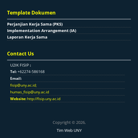
Template Dokumen
Perjanjian Kerja Sama (PKS)
Implementation Arrangement (IA)
Laporan Kerja Sama
Contact Us
U2IK FISIP
:
Tel:
+62274-586168
Email:
fisip@uny.ac.id
;
humas_fisip@uny.ac.id
Website:
http://fisip.uny.ac.id
Copyright © 2026,
Tim Web UNY