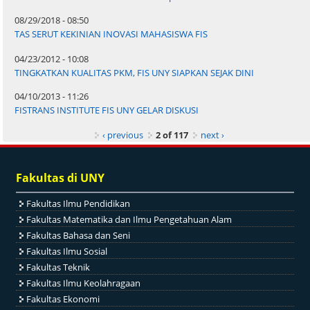
08/29/2018 - 08:50
TAS SERUT KEKINIAN INOVASI MAHASISWA FIS
04/23/2012 - 10:08
TINGKATKAN KUALITAS PKM, FIS UNY SIAPKAN SEJAK DINI
04/10/2013 - 11:26
FISTRANS INSTITUTE FIS UNY GELAR DISKUSI
‹ previous
2 of 117
next ›
Fakultas di UNY
Fakultas Ilmu Pendidikan
Fakultas Matematika dan Ilmu Pengetahuan Alam
Fakultas Bahasa dan Seni
Fakultas Ilmu Sosial
Fakultas Teknik
Fakultas Ilmu Keolahragaan
Fakultas Ekonomi