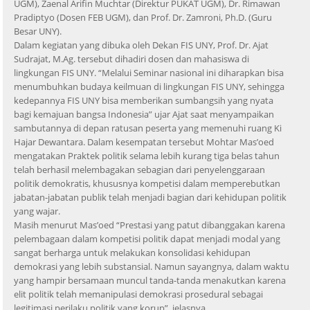
UGM), Zaenal Arifin Muchtar (Direktur PUKAT UGM), Dr. Rimawan
Pradiptyo (Dosen FEB UGM), dan Prof. Dr. Zamroni, Ph.D. (Guru
Besar UNY).
Dalam kegiatan yang dibuka oleh Dekan FIS UNY, Prof. Dr. Ajat
Sudrajat, M.Ag. tersebut dihadiri dosen dan mahasiswa di
lingkungan FIS UNY. “Melalui Seminar nasional ini diharapkan bisa
menumbuhkan budaya keilmuan di lingkungan FIS UNY, sehingga
kedepannya FIS UNY bisa memberikan sumbangsih yang nyata
bagi kemajuan bangsa Indonesia” ujar Ajat saat menyampaikan
sambutannya di depan ratusan peserta yang memenuhi ruang Ki
Hajar Dewantara. Dalam kesempatan tersebut Mohtar Mas’oed
mengatakan Praktek politik selama lebih kurang tiga belas tahun
telah berhasil melembagakan sebagian dari penyelenggaraan
politik demokratis, khususnya kompetisi dalam memperebutkan
jabatan-jabatan publik telah menjadi bagian dari kehidupan politik
yang wajar.
Masih menurut Mas’oed “Prestasi yang patut dibanggakan karena
pelembagaan dalam kompetisi politik dapat menjadi modal yang
sangat berharga untuk melakukan konsolidasi kehidupan
demokrasi yang lebih substansial. Namun sayangnya, dalam waktu
yang hampir bersamaan muncul tanda-tanda menakutkan karena
elit politik telah memanipulasi demokrasi prosedural sebagai
legitimasi perilaku politik yang korup”, jelasnya.