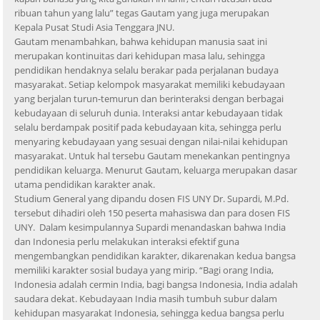
ribuan tahun yang lalu” tegas Gautam yang juga merupakan
Kepala Pusat Studi Asia Tenggara JNU.
Gautam menambahkan, bahwa kehidupan manusia saat ini
merupakan kontinuitas dari kehidupan masa lalu, sehingga
pendidikan hendaknya selalu berakar pada perjalanan budaya
masyarakat. Setiap kelompok masyarakat memiliki kebudayaan
yang berjalan turun-temurun dan berinteraksi dengan berbagai
kebudayaan di seluruh dunia. Interaksi antar kebudayaan tidak
selalu berdampak positif pada kebudayaan kita, sehingga perlu
menyaring kebudayaan yang sesuai dengan nilai-nilai kehidupan
masyarakat. Untuk hal tersebu Gautam menekankan pentingnya
pendidikan keluarga. Menurut Gautam, keluarga merupakan dasar
utama pendidikan karakter anak.
Studium General yang dipandu dosen FIS UNY Dr. Supardi, M.Pd.
tersebut dihadiri oleh 150 peserta mahasiswa dan para dosen FIS
UNY. Dalam kesimpulannya Supardi menandaskan bahwa India
dan Indonesia perlu melakukan interaksi efektif guna
mengembangkan pendidikan karakter, dikarenakan kedua bangsa
memiliki karakter sosial budaya yang mirip. “Bagi orang India,
Indonesia adalah cermin India, bagi bangsa Indonesia, India adalah
saudara dekat. Kebudayaan India masih tumbuh subur dalam
kehidupan masyarakat Indonesia, sehingga kedua bangsa perlu