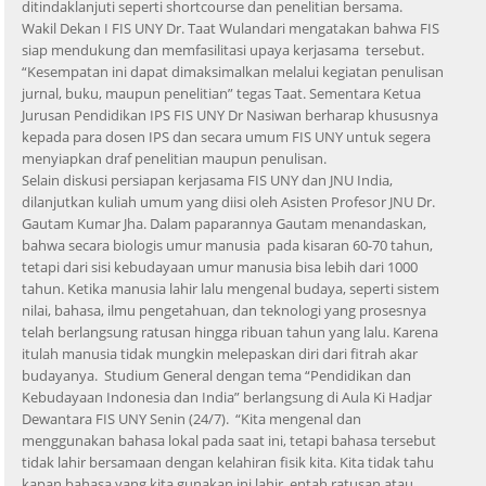
ditindaklanjuti seperti shortcourse dan penelitian bersama.
Wakil Dekan I FIS UNY Dr. Taat Wulandari mengatakan bahwa FIS
siap mendukung dan memfasilitasi upaya kerjasama tersebut.
“Kesempatan ini dapat dimaksimalkan melalui kegiatan penulisan
jurnal, buku, maupun penelitian” tegas Taat. Sementara Ketua
Jurusan Pendidikan IPS FIS UNY Dr Nasiwan berharap khususnya
kepada para dosen IPS dan secara umum FIS UNY untuk segera
menyiapkan draf penelitian maupun penulisan.
Selain diskusi persiapan kerjasama FIS UNY dan JNU India,
dilanjutkan kuliah umum yang diisi oleh Asisten Profesor JNU Dr.
Gautam Kumar Jha. Dalam paparannya Gautam menandaskan,
bahwa secara biologis umur manusia pada kisaran 60-70 tahun,
tetapi dari sisi kebudayaan umur manusia bisa lebih dari 1000
tahun. Ketika manusia lahir lalu mengenal budaya, seperti sistem
nilai, bahasa, ilmu pengetahuan, dan teknologi yang prosesnya
telah berlangsung ratusan hingga ribuan tahun yang lalu. Karena
itulah manusia tidak mungkin melepaskan diri dari fitrah akar
budayanya. Studium General dengan tema “Pendidikan dan
Kebudayaan Indonesia dan India” berlangsung di Aula Ki Hadjar
Dewantara FIS UNY Senin (24/7). “Kita mengenal dan
menggunakan bahasa lokal pada saat ini, tetapi bahasa tersebut
tidak lahir bersamaan dengan kelahiran fisik kita. Kita tidak tahu
kapan bahasa yang kita gunakan ini lahir, entah ratusan atau