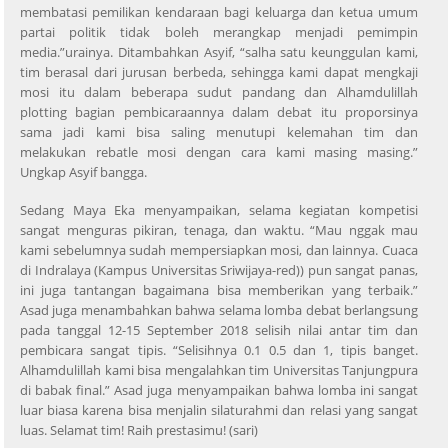
membatasi pemilikan kendaraan bagi keluarga dan ketua umum
partai politik tidak boleh merangkap menjadi pemimpin
media.”urainya. Ditambahkan Asyif, “salha satu keunggulan kami,
tim berasal dari jurusan berbeda, sehingga kami dapat mengkaji
mosi itu dalam beberapa sudut pandang dan Alhamdulillah
plotting bagian pembicaraannya dalam debat itu proporsinya
sama jadi kami bisa saling menutupi kelemahan tim dan
melakukan rebatle mosi dengan cara kami masing masing.”
Ungkap Asyif bangga.
Sedang Maya Eka menyampaikan, selama kegiatan kompetisi
sangat menguras pikiran, tenaga, dan waktu. “Mau nggak mau
kami sebelumnya sudah mempersiapkan mosi, dan lainnya. Cuaca
di Indralaya (Kampus Universitas Sriwijaya-red)) pun sangat panas,
ini juga tantangan bagaimana bisa memberikan yang terbaik.”
Asad juga menambahkan bahwa selama lomba debat berlangsung
pada tanggal 12-15 September 2018 selisih nilai antar tim dan
pembicara sangat tipis. “Selisihnya 0.1 0.5 dan 1, tipis banget.
Alhamdulillah kami bisa mengalahkan tim Universitas Tanjungpura
di babak final.” Asad juga menyampaikan bahwa lomba ini sangat
luar biasa karena bisa menjalin silaturahmi dan relasi yang sangat
luas. Selamat tim! Raih prestasimu! (sari)