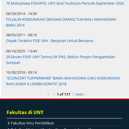
70 Mahasiswa FISHIPOL UNY Ikuti Yudisium Periode September 2024
08/29/2014 - 14:56
FIS JALIN KOMUNIKASI DENGAN ORANG TUA/WALI MAHASISWA
BARU 2014
08/05/2011 - 08:10
Ospek Terakhir FISE UNY : Berpisah Untuk Bersama
06/18/2025 - 13:44
20 Dosen FISIP UNY Terima SK PNS, Rektor Pimpin Pengambilan
Sumpah
10/30/2018 - 09:14
“ECONCERT TUPPERWARE” BAWA MAHASISWA ILMU KOMUNIKASI
RAIH JUARA 3 LOMBA KOMTIF 2018
1 of 117
next ›
Fakultas di UNY
Fakultas Ilmu Pendidikan