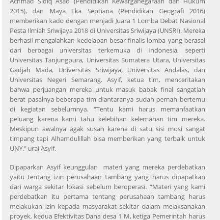
Achmad Sidiq Asad (Pendidikan Kewarganegaraan dan Hukum
2015), dan Maya Eka Septiana (Pendidikan Geografi 2016)
memberikan kado dengan menjadi Juara 1 Lomba Debat Nasional
Pesta Ilmiah Sriwijaya 2018 di Universitas Sriwijaya (UNSRI). Mereka
berhasil mengalahkan kedelapan besar finalis lomba yang berasal
dari berbagai universitas terkemuka di Indonesia, seperti
Universitas Tanjungpura, Universitas Sumatera Utara, Universitas
Gadjah Mada, Universitas Sriwijaya, Universitas Andalas, dan
Universitas Negeri Semarang. Asyif, ketua tim, menceritakan
bahwa perjuangan mereka untuk masuk babak final sangatlah
berat pasalnya beberapa tim diantaranya sudah pernah bertemu
di kegiatan sebelumnya. “Tentu kami harus memanfaatkan
peluang karena kami tahu kelebihan kelemahan tim mereka.
Meskipun awalnya agak susah karena di satu sisi mosi sangat
timpang tapi Alhamdulillah bisa memberikan yang terbaik untuk
UNY.” urai Asyif.
Dipaparkan Asyif keunggulan materi yang mereka perdebatkan
yaitu tentang izin perusahaan tambang yang harus dipapatkan
dari warga sekitar lokasi sebelum beroperasi. “Materi yang kami
perdebatkan itu pertama tentang perusahaan tambang harus
melakukan izin kepada masyarakat sekitar dalam melaksanakan
proyek, kedua Efektivitas Dana desa 1 M, ketiga Pemerintah harus