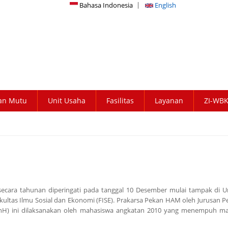
Bahasa Indonesia
English
an Mutu
Unit Usaha
Fasilitas
Layanan
ZI-WB
ecara tahunan diperingati pada tanggal 10 Desember mulai tampak di Un
kultas Ilmu Sosial dan Ekonomi (FISE). Prakarsa Pekan HAM oleh Jurusan P
) ini dilaksanakan oleh mahasiswa angkatan 2010 yang menempuh ma