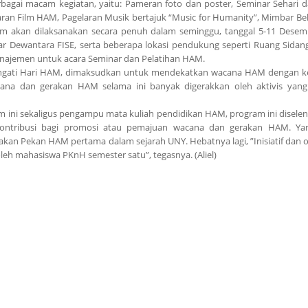
erbagai macam kegiatan, yaitu: Pameran foto dan poster, Seminar Sehari 
an Film HAM, Pagelaran Musik bertajuk “Music for Humanity”, Mimbar Beb
m akan dilaksanakan secara penuh dalam seminggu, tanggal 5-11 Desem
 Dewantara FISE, serta beberapa lokasi pendukung seperti Ruang Sidang
najemen untuk acara Seminar dan Pelatihan HAM.
ringati Hari HAM, dimaksudkan untuk mendekatkan wacana HAM dengan 
cana dan gerakan HAM selama ini banyak digerakkan oleh aktivis yang
m ini sekaligus pengampu mata kuliah pendidikan HAM, program ini disele
kontribusi bagi promosi atau pemajuan wacana dan gerakan HAM. Ya
n Pekan HAM pertama dalam sejarah UNY. Hebatnya lagi, ”Inisiatif dan o
leh mahasiswa PKnH semester satu”, tegasnya. (Aliel)