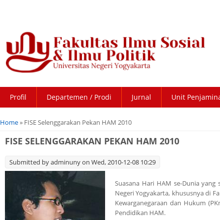
Profil
Departemen / Prodi
Jurnal
Unit Penjamin
You are here
Home
» FISE Selenggarakan Pekan HAM 2010
FISE SELENGGARAKAN PEKAN HAM 2010
Submitted by
adminuny
on Wed, 2010-12-08 10:29
Suasana Hari HAM se-Dunia yang s
Negeri Yogyakarta, khususnya di Fa
Kewarganegaraan dan Hukum (PKnH
Pendidikan HAM.