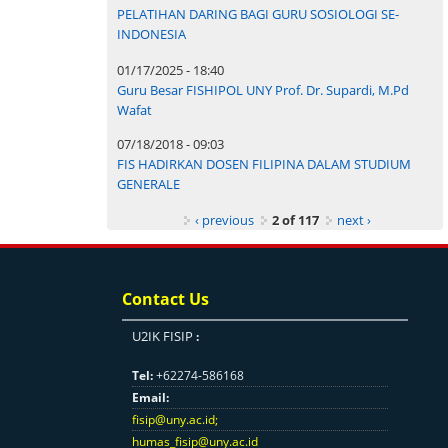
PELATIHAN DARING BAGI GURU SOSIOLOGI SE-
INDONESIA
01/17/2025 - 18:40
Guru Besar FISHIPOL UNY Prof. Dr. Supardi, M.Pd
Wafat
07/18/2018 - 09:03
FIS HADIRKAN DOSEN FILIPINA DALAM STUDIUM
GENERALE
‹ previous
2 of 117
next ›
Contact Us
U2IK FISIP
:
Tel:
+62274-586168
Email:
fisip@uny.ac.id
;
humas_fisip@uny.ac.id