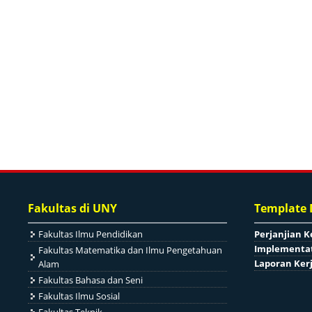
Fakultas di UNY
Template
Fakultas Ilmu Pendidikan
Perjanjian K
Implementat
Fakultas Matematika dan Ilmu Pengetahuan
Laporan Ker
Alam
Fakultas Bahasa dan Seni
Fakultas Ilmu Sosial