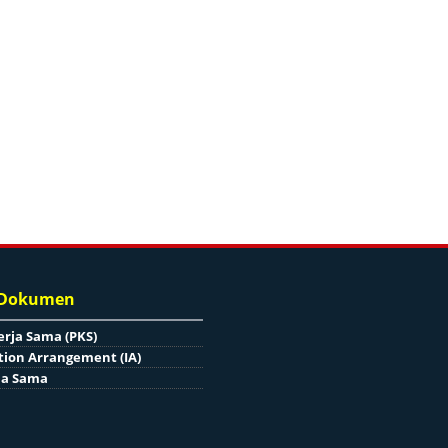
 Dokumen
erja Sama (PKS)
ion Arrangement (IA)
ja Sama