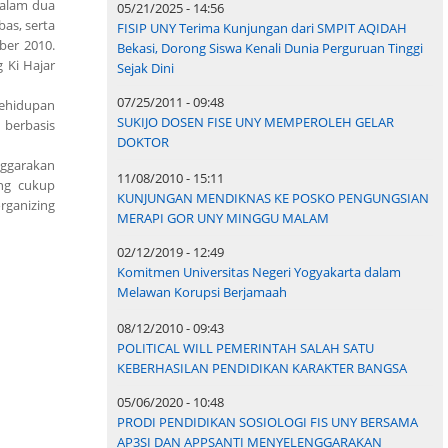
dalam dua
05/21/2025 - 14:56
as, serta
FISIP UNY Terima Kunjungan dari SMPIT AQIDAH
ber 2010.
Bekasi, Dorong Siswa Kenali Dunia Perguruan Tinggi
 Ki Hajar
Sejak Dini
07/25/2011 - 09:48
kehidupan
SUKIJO DOSEN FISE UNY MEMPEROLEH GELAR
 berbasis
DOKTOR
nggarakan
11/08/2010 - 15:11
ng cukup
KUNJUNGAN MENDIKNAS KE POSKO PENGUNGSIAN
rganizing
MERAPI GOR UNY MINGGU MALAM
02/12/2019 - 12:49
Komitmen Universitas Negeri Yogyakarta dalam
Melawan Korupsi Berjamaah
08/12/2010 - 09:43
POLITICAL WILL PEMERINTAH SALAH SATU
KEBERHASILAN PENDIDIKAN KARAKTER BANGSA
05/06/2020 - 10:48
PRODI PENDIDIKAN SOSIOLOGI FIS UNY BERSAMA
AP3SI DAN APPSANTI MENYELENGGARAKAN