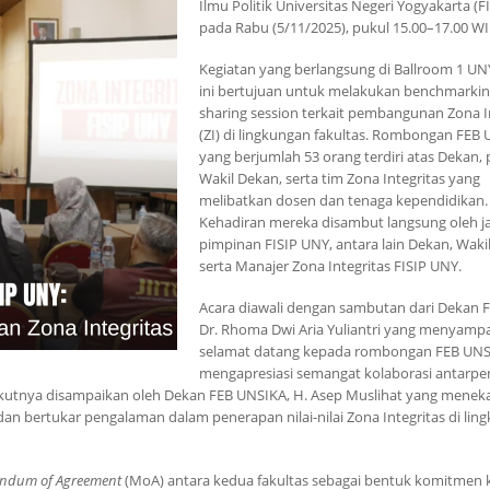
Ilmu Politik Universitas Negeri Yogyakarta (F
pada Rabu (5/11/2025), pukul 15.00–17.00 WI
Kegiatan yang berlangsung di Ballroom 1 UN
ini bertujuan untuk melakukan benchmarki
sharing session terkait pembangunan Zona I
(ZI) di lingkungan fakultas. Rombongan FEB
yang berjumlah 53 orang terdiri atas Dekan, 
Wakil Dekan, serta tim Zona Integritas yang
melibatkan dosen dan tenaga kependidikan.
Kehadiran mereka disambut langsung oleh j
pimpinan FISIP UNY, antara lain Dekan, Waki
serta Manajer Zona Integritas FISIP UNY.
Acara diawali dengan sambutan dari Dekan F
Dr. Rhoma Dwi Aria Yuliantri yang menyamp
selamat datang kepada rombongan FEB UNS
mengapresiasi semangat kolaborasi antarpe
erikutnya disampaikan oleh Dekan FEB UNSIKA, H. Asep Muslihat yang mene
an bertukar pengalaman dalam penerapan nilai-nilai Zona Integritas di lin
ndum of Agreement
(MoA) antara kedua fakultas sebagai bentuk komitmen k