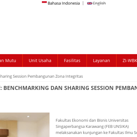
Bahasa Indonesia
English
an Mutu
Unit Usaha
Fasilitas
Layanan
ZI-WB
haring Session Pembangunan Zona Integritas
NY: BENCHMARKING DAN SHARING SESSION PEMB
Fakultas Ekonomi dan Bisnis Universitas
Singaperbangsa Karawang (FEB UNSIKA)
melaksanakan kunjungan ke Fakultas Ilmu So