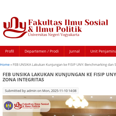
Profil
Departemen / Prodi
Jurnal
Unit Penjamin
You are here
Home
» FEB UNSIKA Lakukan Kunjungan ke FISIP UNY: Benchmarking dan S
FEB UNSIKA LAKUKAN KUNJUNGAN KE FISIP U
ZONA INTEGRITAS
Submitted by
admin
on Mon, 2025-11-10 14:08