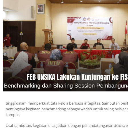
tinggi dalam memperkuat tata kelola berbasis integritas. Sambutan b
pentingnya kegiatan benchmarking sebagai wadah untuk saling belajar d
kampus.
Usai sambutan, kegiatan dilanjutkan dengan penandatanganan
Memora