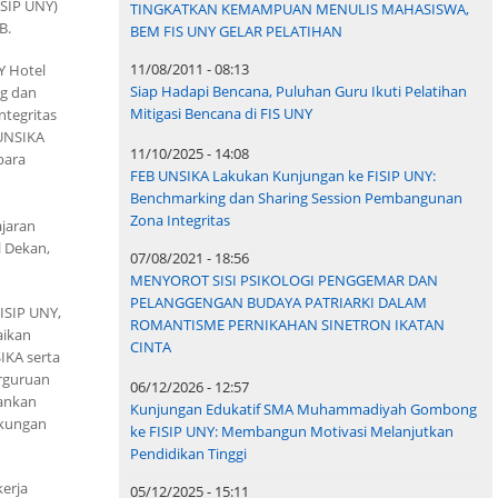
ISIP UNY)
TINGKATKAN KEMAMPUAN MENULIS MAHASISWA,
B.
BEM FIS UNY GELAR PELATIHAN
11/08/2011 - 08:13
Y Hotel
Siap Hadapi Bencana, Puluhan Guru Ikuti Pelatihan
ng dan
Mitigasi Bencana di FIS UNY
ntegritas
 UNSIKA
11/10/2025 - 14:08
para
FEB UNSIKA Lakukan Kunjungan ke FISIP UNY:
Benchmarking dan Sharing Session Pembangunan
Zona Integritas
ajaran
l Dekan,
07/08/2021 - 18:56
MENYOROT SISI PSIKOLOGI PENGGEMAR DAN
PELANGGENGAN BUDAYA PATRIARKI DALAM
ISIP UNY,
ROMANTISME PERNIKAHAN SINETRON IKATAN
aikan
CINTA
IKA serta
rguruan
06/12/2026 - 12:57
kankan
Kunjungan Edukatif SMA Muhammadiyah Gombong
gkungan
ke FISIP UNY: Membangun Motivasi Melanjutkan
Pendidikan Tinggi
erja
05/12/2025 - 15:11