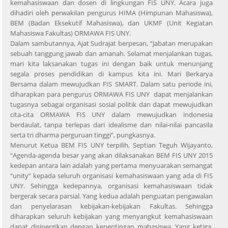
kemahasiswaan dan dosen di lingkungan FIS UNY. Acara juga
dihadiri oleh perwakilan pengurus HIMA (Himpunan Mahasiswa),
BEM (Badan Eksekutif Mahasiswa), dan UKMF (Unit Kegiatan
Mahasiswa Fakultas) ORMAWA FIS UNY.
Dalam sambutannya, Ajat Sudrajat berpesan, “Jabatan merupakan
sebuah tanggung jawab dan amanah. Selamat menjalankan tugas,
mari kita laksanakan tugas ini dengan baik untuk menunjang
segala proses pendidikan di kampus kita ini. Mari Berkarya
Bersama dalam mewujudkan FIS SMART. Dalam satu periode ini,
diharapkan para pengurus ORMAWA FIS UNY dapat menjalankan
tugasnya sebagai organisasi sosial politik dan dapat mewujudkan
cita-cita ORMAWA FIS UNY dalam mewujudkan indonesia
berdaulat, tanpa terlepas dari idealisme dan nilai-nilai pancasila
serta tri dharma perguruan tinggi”, pungkasnya.
Menurut Ketua BEM FIS UNY terpilih, Septian Teguh Wijayanto,
“Agenda-agenda besar yang akan dilaksanakan BEM FIS UNY 2015
kedepan antara lain adalah yang pertama menyuarakan semangat
“unity” kepada seluruh organisasi kemahasiswaan yang ada di FIS
UNY. Sehingga kedepannya, organisasi kemahasiswaan tidak
bergerak secara parsial. Yang kedua adalah penguatan pengawalan
dan penyelarasan kebijakan-kebijakan Fakultas. Sehingga
diharapkan seluruh kebijakan yang menyangkut kemahasiswaan
dapat disinergikan dengan kepentingan mahasiswa. Yang ketiga,