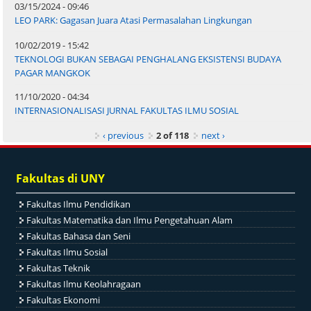
03/15/2024 - 09:46
LEO PARK: Gagasan Juara Atasi Permasalahan Lingkungan
10/02/2019 - 15:42
TEKNOLOGI BUKAN SEBAGAI PENGHALANG EKSISTENSI BUDAYA
PAGAR MANGKOK
11/10/2020 - 04:34
INTERNASIONALISASI JURNAL FAKULTAS ILMU SOSIAL
‹ previous
2 of 118
next ›
Fakultas di UNY
Fakultas Ilmu Pendidikan
Fakultas Matematika dan Ilmu Pengetahuan Alam
Fakultas Bahasa dan Seni
Fakultas Ilmu Sosial
Fakultas Teknik
Fakultas Ilmu Keolahragaan
Fakultas Ekonomi