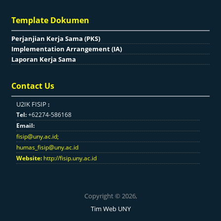
Template Dokumen
Perjanjian Kerja Sama (PKS)
Implementation Arrangement (IA)
Laporan Kerja Sama
Contact Us
U2IK FISIP
:
Tel:
+62274-586168
Email:
fisip@uny.ac.id
;
humas_fisip@uny.ac.id
Website:
http://fisip.uny.ac.id
Copyright © 2026,
Tim Web UNY