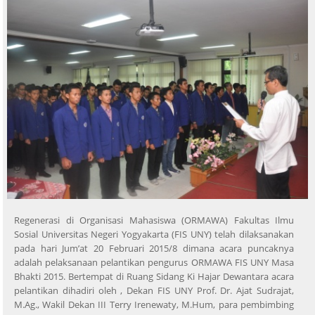
Regenerasi di Organisasi Mahasiswa (ORMAWA) Fakultas Ilmu
Sosial Universitas Negeri Yogyakarta (FIS UNY) telah dilaksanakan
pada hari Jum’at 20 Februari 2015/8 dimana acara puncaknya
adalah pelaksanaan pelantikan pengurus ORMAWA FIS UNY Masa
Bhakti 2015. Bertempat di Ruang Sidang Ki Hajar Dewantara acara
pelantikan dihadiri oleh , Dekan FIS UNY Prof. Dr. Ajat Sudrajat,
M.Ag., Wakil Dekan III Terry Irenewaty, M.Hum, para pembimbing