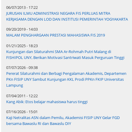
06/07/2013 - 17:22
JURUSAN ILMU ADMINISTRASI NEGARA FIS PERLUAS MITRA
KERJASAMA DENGAN LOD DAN INSTITUSI PEMERINTAH YOGYAKARTA
09/20/2019 - 14:03
MALAM PENGHARGAAN PRESTASI MAHASISWA FIS 2019
01/21/2025 - 18:23
Kunjungan dan Silaturahmi SMA Ar-Rohmah Putri Malang di
FISHIPOL UNY, Berikan Motivasi Santriwati Masuk Perguruan Tinggi
07/07/2026 - 09:38
Pererat Silaturahmi dan Berbagi Pengalaman Akademis, Departemen
PKn FISIP UNY Sambut Kunjungan KKL Prodi PPKn FKIP Universitas
Lampung
07/04/2011 - 12:22
Kang Abik: Etos belajar mahasiswa harus tinggi
07/16/2026 - 15:01
Kaji Netralitas ASN dalam Pemilu, Akademisi FISIP UNY Gelar FGD
bersama Bawaslu RI dan Bawaslu DIY