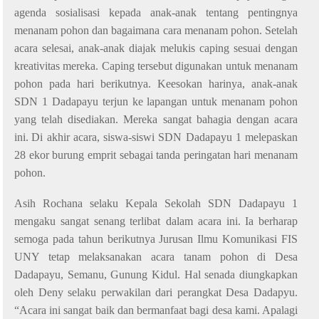
agenda
sosialisasi
kepada anak-anak
tentang pentingnya
menanam pohon dan bagaimana cara menanam pohon.
Setelah
acara selesai,
anak-anak diajak melukis caping sesuai dengan
kreativitas mereka
.
Caping tersebut digunakan untuk menanam
pohon pada hari berikutnya.
Keesokan harinya, anak-anak
SDN 1 Dadapayu terjun ke lapangan untuk menanam pohon
yang telah disediakan. Mereka sangat bahagia dengan acara
ini.
Di
akhir acara, siswa-siswi SDN Dadapayu 1
m
elepaskan
2
8
ekor burung emprit
sebagai tanda
peringatan
hari menanam
pohon.
Asih Rochana selaku Kepala Sekolah SDN Dadapayu 1
mengaku sangat
senang
terlibat dalam
acara ini
.
Ia berharap
semoga pada tahun berikutnya Jurusan Ilmu Komunikasi FIS
UNY tetap melaksanakan acara tanam pohon di Desa
Dadapayu, Semanu, Gunung Kidul. Hal senada diungkapkan
oleh Deny selaku perwakilan dari perangkat Desa Dadapyu.
“Acara ini sangat baik dan bermanfaat bagi desa kami. Apalagi