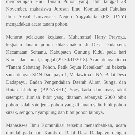
memperingati Hari Tanam Pohon yang jatuh tanggal 28
November, mahasiswa Jurusan Ilmu Komunikasi Fakultas
Ilmu Sosial Universitas Negeri Yogyakarta (FIS UNY)
mengadakan acara tanam pohon
.
Menurut pelaksana kegiatan, Muhammad Harry Prayoga,
k
egiatan
tanam pohon dilaksanakan di Desa Dadapayu,
Kecamatan Semanu, Kabupaten Gunung Kidul pada hari
Kamis
dan
Jumat, tanggal (29-30/11/2018). Acara
dengan tema
“Tanam Sebatang Pohon, Petik Sejuta Kebaikan” ini
be
kerja
sama dengan SDN Dadapayu 1, Madawirna UNY, Balai Desa
Dadapayu, Badan Pengendalian Daerah Aliran Sungai dan
Hutan Lindung (BPDASHL) Yogyakarta dan masyarakat
setempat. Jumlah bibit yang ditanam sebanyak 2000 bibit
pohon, salah satu jenis pohon yang di tanam yaitu bibit pohon
sirsak, sengon, nyamplung dan bibit pohon lainnya.
Mahasiswa Ilmu Komunikasi tersebut menambahkan, acara
dimulai
pada
hari
Kamis
di Balai Desa Dadapayu
dengan