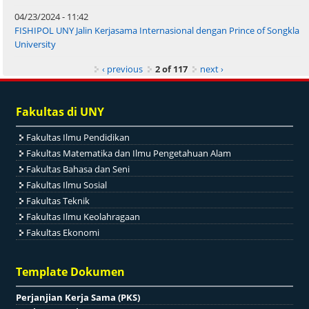
04/23/2024 - 11:42
FISHIPOL UNY Jalin Kerjasama Internasional dengan Prince of Songkla
University
‹ previous
2 of 117
next ›
Fakultas di UNY
Fakultas Ilmu Pendidikan
Fakultas Matematika dan Ilmu Pengetahuan Alam
Fakultas Bahasa dan Seni
Fakultas Ilmu Sosial
Fakultas Teknik
Fakultas Ilmu Keolahragaan
Fakultas Ekonomi
Template Dokumen
Perjanjian Kerja Sama (PKS)