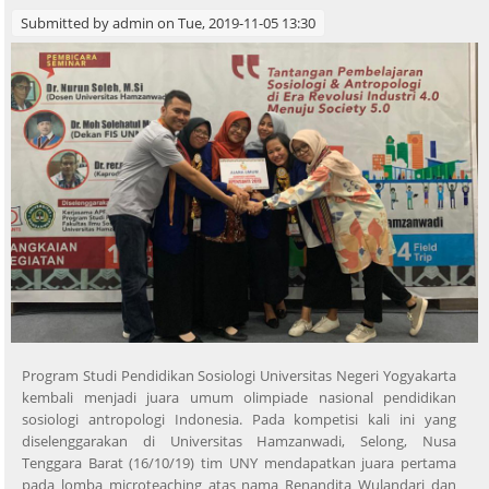
Submitted by
admin
on Tue, 2019-11-05 13:30
Program Studi Pendidikan Sosiologi Universitas Negeri Yogyakarta
kembali menjadi juara umum olimpiade nasional pendidikan
sosiologi antropologi Indonesia. Pada kompetisi kali ini yang
diselenggarakan di Universitas Hamzanwadi, Selong, Nusa
Tenggara Barat (16/10/19) tim UNY mendapatkan juara pertama
pada lomba microteaching atas nama Renandita Wulandari dan