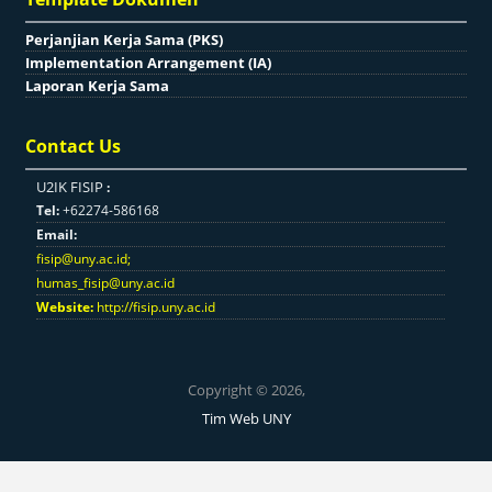
Perjanjian Kerja Sama (PKS)
Implementation Arrangement (IA)
Laporan Kerja Sama
Contact Us
U2IK FISIP
:
Tel:
+62274-586168
Email:
fisip@uny.ac.id
;
humas_fisip@uny.ac.id
Website:
http://fisip.uny.ac.id
Copyright © 2026,
Tim Web UNY