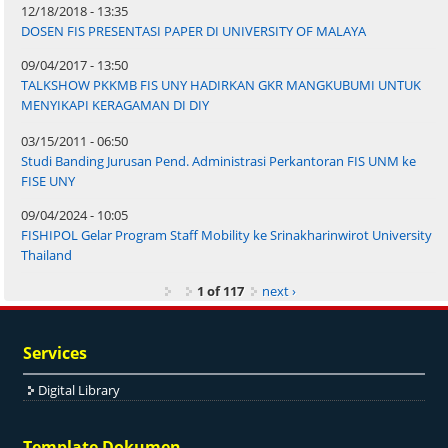
12/18/2018 - 13:35
DOSEN FIS PRESENTASI PAPER DI UNIVERSITY OF MALAYA
09/04/2017 - 13:50
TALKSHOW PKKMB FIS UNY HADIRKAN GKR MANGKUBUMI UNTUK
MENYIKAPI KERAGAMAN DI DIY
03/15/2011 - 06:50
Studi Banding Jurusan Pend. Administrasi Perkantoran FIS UNM ke
FISE UNY
09/04/2024 - 10:05
FISHIPOL Gelar Program Staff Mobility ke Srinakharinwirot University
Thailand
1 of 117
next ›
Services
Digital Library
Template Dokumen