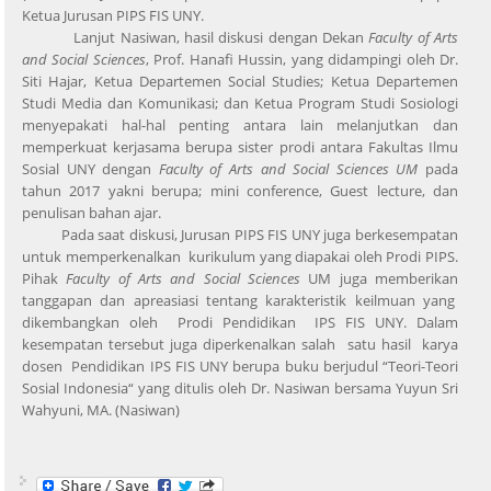
Ketua Jurusan PIPS FIS UNY.
Lanjut Nasiwan, hasil diskusi dengan Dekan
Faculty of Arts
and Social Sciences
, Prof. Hanafi Hussin, yang didampingi oleh Dr.
Siti Hajar, Ketua Departemen Social Studies; Ketua Departemen
Studi Media dan Komunikasi; dan Ketua Program Studi Sosiologi
menyepakati hal-hal penting antara lain melanjutkan dan
memperkuat kerjasama berupa sister prodi antara Fakultas Ilmu
Sosial UNY dengan
Faculty of Arts and Social Sciences UM
pada
tahun 2017 yakni berupa; mini conference, Guest lecture, dan
penulisan bahan ajar.
Pada saat diskusi, Jurusan PIPS FIS UNY juga berkesempatan
untuk memperkenalkan kurikulum yang diapakai oleh Prodi PIPS.
Pihak
Faculty of Arts and Social Sciences
UM juga memberikan
tanggapan dan apreasiasi tentang karakteristik keilmuan yang
dikembangkan oleh Prodi Pendidikan IPS FIS UNY. Dalam
kesempatan tersebut juga diperkenalkan salah satu hasil karya
dosen Pendidikan IPS FIS UNY berupa buku berjudul “Teori-Teori
Sosial Indonesia“ yang ditulis oleh Dr. Nasiwan bersama Yuyun Sri
Wahyuni, MA. (Nasiwan)