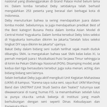
nasional yang diselenggarakan di Grand Palace Hotel belum lama
ini. Dalam lomba tersebut Deby setidaknya telah berhasil
mengalahkan 253 peserta yang berasal dari berbagai kota di
Indonesia.
Deby menuturkan bahwa ia sering mendapatkan juara dalam
lomba model. Sebelumnya, ia juga mendapatkan predikat Best of
the Best kategori Busana Pesta dalam lomba Asian Model di
Central Hotel Yogyakarta. Dalam lomba tersebut Deby lolos seleksi
di Yogyakarta kemudian dikirim ke Jakarta.”Setelah lolos seleksi
tingkat DIY saya dikirim ke Jakarta” ujarnya.
Bakat Deby dalam bidang seni sudah terlihat sejak masih duduk
dibangku SMA. Ia mengatakan bahwa saat SMA kelas kelas XI, Ia
pernah menjadi juara I Musikalisasi Puisi Se-Jawa Timur sehingga ia
di kirim ke Pekan Olahraga Nasional (PON). Disamping model, anak
kedua dari tiga bersaudara tersebut juga suka menari, acting, dan
bidang-bidang seni lainnya.
Selain berbakat Deby juga aktif mengikuti Unit Kegiatan Mahasiswa
(UKM) di kampus. “Karena saya suka seni, saya ikut UKM Marching
Band dan UNSTRAT (Unit Studi Sastra dan Teater)” tuturnya saat
diwawancarai di ruang humas FIS. Ia menambahkan setelah lulus
ia punya cita-cita untuk bekerja di Institusi yang masih
berhubungan dengan seni seperti Dinas Kebudayaan dan
Pariwisata.(Eko)