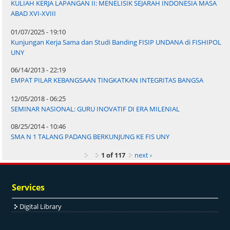
KULIAH KERJA LAPANGAN II: MENELISIK SEJARAH INDONESIA MASA
ABAD XVI-XVIII
01/07/2025 - 19:10
Kunjungan Kerja Sama dan Studi Banding FISIP UNDANA di FISHIPOL
UNY
06/14/2013 - 22:19
EMPAT PILAR KEBANGSAAN TINGKATKAN INTEGRITAS BANGSA
12/05/2018 - 06:25
SEMINAR NASIONAL: GURU INOVATIF DI ERA MILENIAL
08/25/2014 - 10:46
SMA N 1 TALANG PADANG BERKUNJUNG KE FIS UNY
1 of 117
next ›
Services
Digital Library