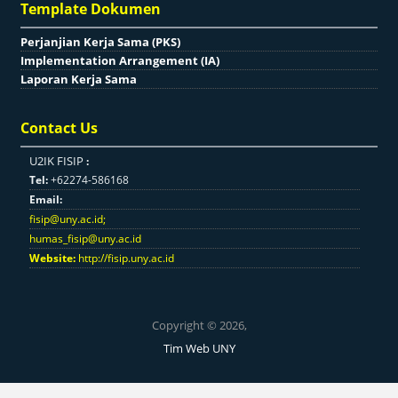
Template Dokumen
Perjanjian Kerja Sama (PKS)
Implementation Arrangement (IA)
Laporan Kerja Sama
Contact Us
U2IK FISIP
:
Tel:
+62274-586168
Email:
fisip@uny.ac.id
;
humas_fisip@uny.ac.id
Website:
http://fisip.uny.ac.id
Copyright © 2026,
Tim Web UNY