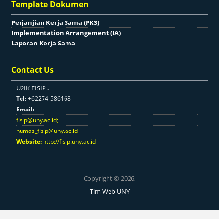
Template Dokumen
Perjanjian Kerja Sama (PKS)
Implementation Arrangement (IA)
Laporan Kerja Sama
Contact Us
U2IK FISIP
:
Tel:
+62274-586168
Email:
fisip@uny.ac.id
;
humas_fisip@uny.ac.id
Website:
http://fisip.uny.ac.id
Copyright © 2026,
Tim Web UNY