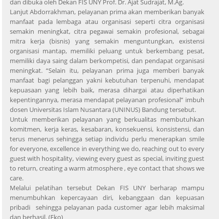
dan dibuka oleh Dekan FIS UNY Prof. Dr. Ajat Sudrajat, M.Ag.
Lanjut Abdorrakhman, pelayanan prima akan memberikan banyak
manfaat pada lembaga atau organisasi seperti citra organisasi
semakin meningkat, citra pegawai semakin profesional, sebagai
mitra kerja (bisnis) yang semakin menguntungkan, existensi
organisasi mantap, memiliki peluang untuk berkembang pesat,
memiliki daya saing dalam berkompetisi, dan pendapat organisasi
meningkat. “Selain itu, pelayanan prima juga memberi banyak
manfaat bagi pelanggan yakni kebutuhan terpenuhi, mendapat
kepuasaan yang lebih baik, merasa dihargai atau diperhatikan
kepentingannya, merasa mendapat pelayanan profesional” imbuh
dosen Universitas Islam Nusantara (UNINUS) Bandung tersebut.
Untuk memberikan pelayanan yang berkualitas membutuhkan
komitmen, kerja keras, kesabaran, konsekuensi, konsistensi, dan
terus menerus sehingga setiap individu perlu menerapkan smile
for everyone, excellence in everything we do, reaching out to every
guest with hospitality, viewing every guest as special, inviting guest
to return, creating a warm atmosphere , eye contact that shows we
care.
Melalui pelatihan tersebut Dekan FIS UNY berharap mampu
menumbuhkan kepercayaan diri, kebanggaan dan kepuasan
pribadi sehingga pelayanan pada customer agar lebih maksimal
dan berhasil. (Eko)