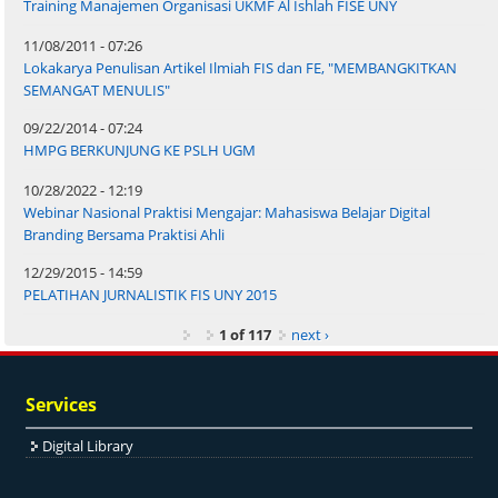
Training Manajemen Organisasi UKMF Al Ishlah FISE UNY
11/08/2011 - 07:26
Lokakarya Penulisan Artikel Ilmiah FIS dan FE, "MEMBANGKITKAN
SEMANGAT MENULIS"
09/22/2014 - 07:24
HMPG BERKUNJUNG KE PSLH UGM
10/28/2022 - 12:19
Webinar Nasional Praktisi Mengajar: Mahasiswa Belajar Digital
Branding Bersama Praktisi Ahli
12/29/2015 - 14:59
PELATIHAN JURNALISTIK FIS UNY 2015
1 of 117
next ›
Services
Digital Library