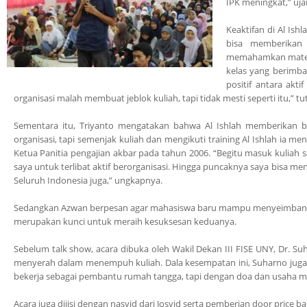
IPK meningkat,” uj
Keaktifan di Al Is
bisa memberikan
memahamkan materi k
kelas yang berimba
positif antara akti
organisasi malah membuat jeblok kuliah, tapi tidak mesti seperti itu,” 
Sementara itu, Triyanto mengatakan bahwa Al Ishlah memberikan 
organisasi, tapi semenjak kuliah dan mengikuti training Al Ishlah ia m
Ketua Panitia pengajian akbar pada tahun 2006. “Begitu masuk kuliah sa
saya untuk terlibat aktif berorganisasi. Hingga puncaknya saya bisa m
Seluruh Indonesia juga,” ungkapnya.
Sedangkan Azwan berpesan agar mahasiswa baru mampu menyeimbangkan
merupakan kunci untuk meraih kesuksesan keduanya.
Sebelum talk show, acara dibuka oleh Wakil Dekan III FISE UNY, Dr. S
menyerah dalam menempuh kuliah. Dala kesempatan ini, Suharno juga
bekerja sebagai pembantu rumah tangga, tapi dengan doa dan usaha maka
Acara juga diiisi dengan nasyid dari Josyid serta pemberian door price b