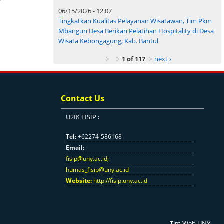
06/15/2026 - 12:07
Tingkatkan Kualitas Pelayanan Wisatawan, Tim Pkm
Mbangun Desa Berikan Pelatihan Hospitality di Desa
Wisata Kebongagung, Kab. Bantul
1 of 117
next ›
Contact Us
U2IK FISIP
:
Tel:
+62274-586168
Email:
fisip@uny.ac.id
;
humas_fisip@uny.ac.id
Website:
http://fisip.uny.ac.id
Tim Web UNY