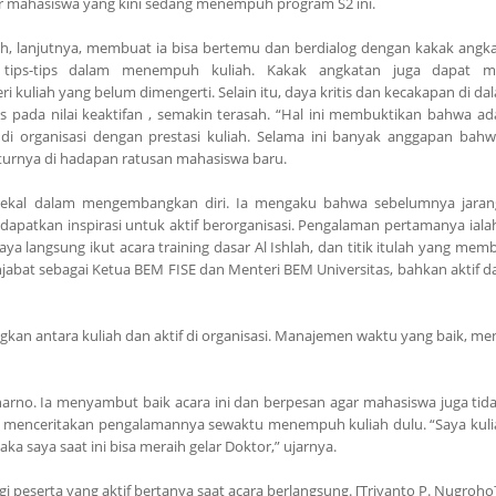
ar mahasiswa yang kini sedang menempuh program S2 ini.
hlah, lanjutnya, membuat ia bisa bertemu dan berdialog dengan kakak angk
 tips-tips dalam menempuh kuliah. Kakak angkatan juga dapat 
uliah yang belum dimengerti. Selain itu, daya kritis dan kecakapan di da
s pada nilai keaktifan , semakin terasah. “Hal ini membuktikan bahwa ada
f di organisasi dengan prestasi kuliah. Selama ini banyak anggapan bahwa
tuturnya di hadapan ratusan mahasiswa baru.
bekal dalam mengembangkan diri. Ia mengaku bahwa sebelumnya jarang
endapatkan inspirasi untuk aktif berorganisasi. Pengalaman pertamanya ial
ya langsung ikut acara training dasar Al Ishlah, dan titik itulah yang mem
enjabat sebagai Ketua BEM FISE dan Menteri BEM Universitas, bahkan aktif 
 antara kuliah dan aktif di organisasi. Manajemen waktu yang baik, me
uharno. Ia menyambut baik acara ini dan berpesan agar mahasiswa juga ti
 menceritakan pengalamannya sewaktu menempuh kuliah dulu. “Saya kuli
 saya saat ini bisa meraih gelar Doktor,” ujarnya.
agi peserta yang aktif bertanya saat acara berlangsung. [Triyanto P. Nugroho