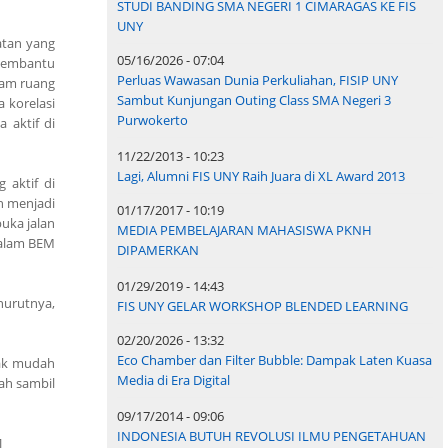
STUDI BANDING SMA NEGERI 1 CIMARAGAS KE FIS
UNY
atan yang
05/16/2026 - 07:04
membantu
Perluas Wawasan Dunia Perkuliahan, FISIP UNY
lam ruang
Sambut Kunjungan Outing Class SMA Negeri 3
 korelasi
Purwokerto
 aktif di
11/22/2013 - 10:23
Lagi, Alumni FIS UNY Raih Juara di XL Award 2013
 aktif di
ah menjadi
01/17/2017 - 10:19
buka jalan
MEDIA PEMBELAJARAN MAHASISWA PKNH
dalam BEM
DIPAMERKAN
01/29/2019 - 14:43
nurutnya,
FIS UNY GELAR WORKSHOP BLENDED LEARNING
02/20/2026 - 13:32
Eco Chamber dan Filter Bubble: Dampak Laten Kuasa
dak mudah
Media di Era Digital
ah sambil
09/17/2014 - 09:06
INDONESIA BUTUH REVOLUSI ILMU PENGETAHUAN
]