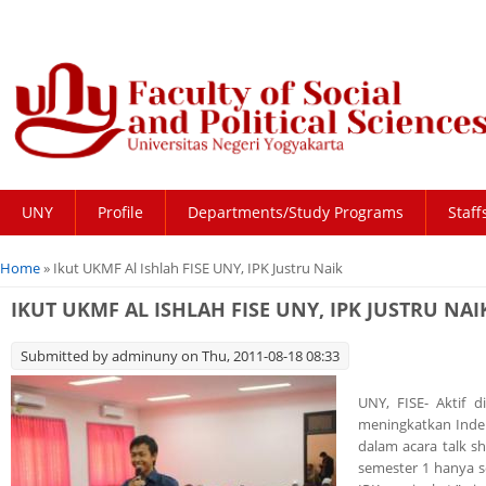
UNY
Profile
Departments/Study Programs
Staff
You are here
Home
» Ikut UKMF Al Ishlah FISE UNY, IPK Justru Naik
IKUT UKMF AL ISHLAH FISE UNY, IPK JUSTRU NAI
Submitted by
adminuny
on Thu, 2011-08-18 08:33
UNY, FISE- Aktif d
meningkatkan Indeks
dalam acara talk s
semester 1 hanya se