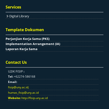
Services
Digital Library
Template Dokumen
Perjanjian Kerja Sama (PKS)
Implementation Arrangement (IA)
Laporan Kerja Sama
Contact Us
U2IK FISIP
:
Tel:
+62274-586168
Email:
fisip@uny.ac.id
;
humas_fisip@uny.ac.id
Website:
http://fisip.uny.ac.id