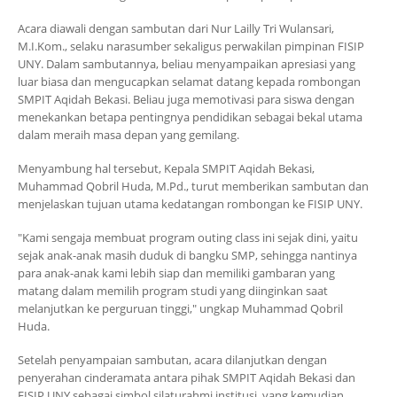
Acara diawali dengan sambutan dari Nur Lailly Tri Wulansari,
M.I.Kom., selaku narasumber sekaligus perwakilan pimpinan FISIP
UNY. Dalam sambutannya, beliau menyampaikan apresiasi yang
luar biasa dan mengucapkan selamat datang kepada rombongan
SMPIT Aqidah Bekasi. Beliau juga memotivasi para siswa dengan
menekankan betapa pentingnya pendidikan sebagai bekal utama
dalam meraih masa depan yang gemilang.
Menyambung hal tersebut, Kepala SMPIT Aqidah Bekasi,
Muhammad Qobril Huda, M.Pd., turut memberikan sambutan dan
menjelaskan tujuan utama kedatangan rombongan ke FISIP UNY.
"Kami sengaja membuat program outing class ini sejak dini, yaitu
sejak anak-anak masih duduk di bangku SMP, sehingga nantinya
para anak-anak kami lebih siap dan memiliki gambaran yang
matang dalam memilih program studi yang diinginkan saat
melanjutkan ke perguruan tinggi," ungkap Muhammad Qobril
Huda.
Setelah penyampaian sambutan, acara dilanjutkan dengan
penyerahan cinderamata antara pihak SMPIT Aqidah Bekasi dan
FISIP UNY sebagai simbol silaturahmi institusi, yang kemudian