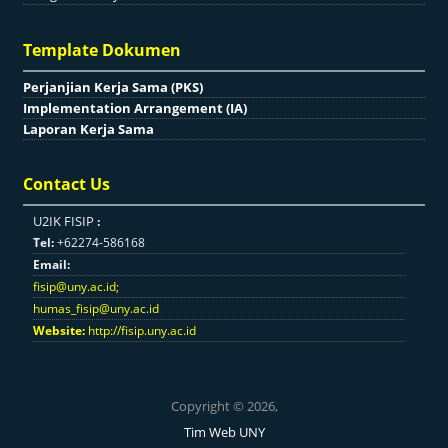
Template Dokumen
Perjanjian Kerja Sama (PKS)
Implementation Arrangement (IA)
Laporan Kerja Sama
Contact Us
U2IK FISIP
:
Tel:
+62274-586168
Email:
fisip@uny.ac.id
;
humas_fisip@uny.ac.id
Website:
http://fisip.uny.ac.id
Copyright © 2026,
Tim Web UNY