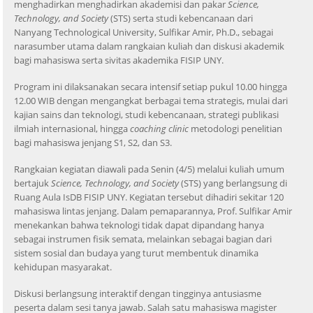
menghadirkan menghadirkan akademisi dan pakar
Science,
Technology, and Society
(STS) serta studi kebencanaan dari
Nanyang Technological University, Sulfikar Amir, Ph.D., sebagai
narasumber utama dalam rangkaian kuliah dan diskusi akademik
bagi mahasiswa serta sivitas akademika FISIP UNY.
Program ini dilaksanakan secara intensif setiap pukul 10.00 hingga
12.00 WIB dengan mengangkat berbagai tema strategis, mulai dari
kajian sains dan teknologi, studi kebencanaan, strategi publikasi
ilmiah internasional, hingga
coaching clinic
metodologi penelitian
bagi mahasiswa jenjang S1, S2, dan S3.
Rangkaian kegiatan diawali pada Senin (4/5) melalui kuliah umum
bertajuk
Science, Technology, and Society
(STS) yang berlangsung di
Ruang Aula IsDB FISIP UNY. Kegiatan tersebut dihadiri sekitar 120
mahasiswa lintas jenjang. Dalam pemaparannya, Prof. Sulfikar Amir
menekankan bahwa teknologi tidak dapat dipandang hanya
sebagai instrumen fisik semata, melainkan sebagai bagian dari
sistem sosial dan budaya yang turut membentuk dinamika
kehidupan masyarakat.
Diskusi berlangsung interaktif dengan tingginya antusiasme
peserta dalam sesi tanya jawab. Salah satu mahasiswa magister