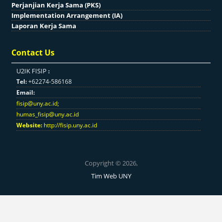
Perjanjian Kerja Sama (PKS)
Implementation Arrangement (IA)
Laporan Kerja Sama
Contact Us
U2IK FISIP
:
Tel:
+62274-586168
Email:
fisip@uny.ac.id
;
humas_fisip@uny.ac.id
Website:
http://fisip.uny.ac.id
Copyright © 2026,
Tim Web UNY