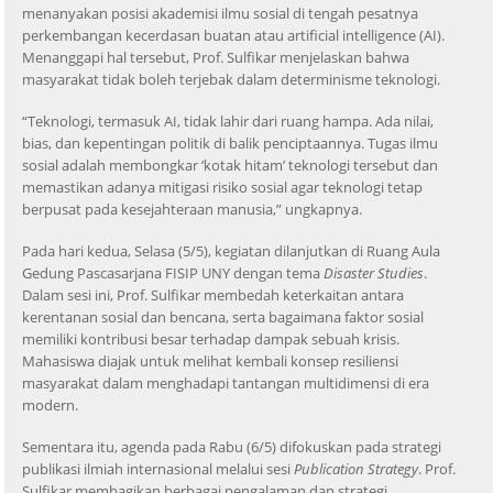
menanyakan posisi akademisi ilmu sosial di tengah pesatnya
perkembangan kecerdasan buatan atau artificial intelligence (AI).
Menanggapi hal tersebut, Prof. Sulfikar menjelaskan bahwa
masyarakat tidak boleh terjebak dalam determinisme teknologi.
“Teknologi, termasuk AI, tidak lahir dari ruang hampa. Ada nilai,
bias, dan kepentingan politik di balik penciptaannya. Tugas ilmu
sosial adalah membongkar ‘kotak hitam’ teknologi tersebut dan
memastikan adanya mitigasi risiko sosial agar teknologi tetap
berpusat pada kesejahteraan manusia,” ungkapnya.
Pada hari kedua, Selasa (5/5), kegiatan dilanjutkan di Ruang Aula
Gedung Pascasarjana FISIP UNY dengan tema
Disaster Studies
.
Dalam sesi ini, Prof. Sulfikar membedah keterkaitan antara
kerentanan sosial dan bencana, serta bagaimana faktor sosial
memiliki kontribusi besar terhadap dampak sebuah krisis.
Mahasiswa diajak untuk melihat kembali konsep resiliensi
masyarakat dalam menghadapi tantangan multidimensi di era
modern.
Sementara itu, agenda pada Rabu (6/5) difokuskan pada strategi
publikasi ilmiah internasional melalui sesi
Publication Strategy
. Prof.
Sulfikar membagikan berbagai pengalaman dan strategi