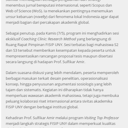
menembus jurnal bereputasi internasional, seperti Scopus dan
Web of Science (WoS). Ia menekankan pentingnya menemukan
unsur kebaruan (
novelty
) dari fenomena lokal Indonesia agar dapat
menjadi bagian dari percakapan akademik global.
Sebagai penutup, pada Kamis (7/5), program ini menghadirkan sesi
eksklusif
Coaching Clinic: Research Method
yang berlangsung di
Ruang Rapat Pimpinan FISIP UNY. Sesi terbatas bagi mahasiswa S2
dan S3 tersebut memberikan kesempatan kepada peserta untuk
mempresentasikan rancangan proposal tesis maupun disertasi
secara langsung di hadapan Prof. Sulfikar Amir.
Dalam suasana diskusi yang lebih mendalam, peserta memperoleh
berbagai masukan terkait desain penelitian, operasionalisasi
konsep, hingga penyusunan argumentasi sosiologis yang lebih
tajam dan sistematis. Kegiatan ini diharapkan tidak hanya
memperluas wawasan akademik mahasiswa, tetapi juga membuka
peluang kolaborasi riset internasional antara sivitas akademika
FISIP UNY dengan berbagai institusi global.
Kehadiran Prof. Sulfikar Amir melalui program
Visiting Top Professor
menjadi langkah strategis FISIP UNY dalam memperkuat kualitas