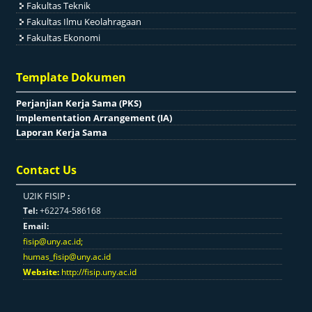
Fakultas Teknik
Fakultas Ilmu Keolahragaan
Fakultas Ekonomi
Template Dokumen
Perjanjian Kerja Sama (PKS)
Implementation Arrangement (IA)
Laporan Kerja Sama
Contact Us
U2IK FISIP
:
Tel:
+62274-586168
Email:
fisip@uny.ac.id
;
humas_fisip@uny.ac.id
Website:
http://fisip.uny.ac.id