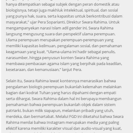
hanya ditempatkan sebagai subjek dengan peran domestik atau
biologisnya, tetapi juga makhluk intelektual, spiritual, dan sosial
yang punya hak, suara, serta kapasitas untuk berkontribusi dalam
masyarakat,” ujar Pera Soparianti, Direktur Swara Rahima. Untuk
mengampanyekan narasi Islam adil gender ini, Swara Rahima
langsung mengusung suara dan perspektif ulama perempuan.
Ulama perempuan merupakan perempuan-perempuan yang
memiliki kapasitas keilmuan, pengalaman sosial, dan pemahaman
keagamaan yang kuat. “Ulama-ulama ini hadir sebagai penulis,
narasumber, hingga penyusun konten Swara Rahima yang
membawa pembacaan agama Islam yang berpihak pada keadilan,
kesetaraan, dan kemanusiaan,” lanjut Pera.
Selain itu, Swara Rahima lewat kontennya menarasikan bahwa
pengalaman biologis perempuan bukanlah kelemahan melainkan
bagian dari kodrat Tuhan yang harus dipahami dengan empati
serta dihargai. Swara Rahima dalam hal ini berupaya membangun
pemahaman bahwa perempuan bukanlah objek dalam sistem
patriarki, bukan milik siapapun, melainkan pribadi yang utuh,
merdeka, dan bermartabat. Melalui FGD ini diketahui bahwa Swara
Rahima menilai bahwa Instagram merupakan media yang paling
efektif karena memiliki karakter visual dan audio-visual yang kuat,