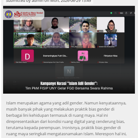
Submitted by
admin
on Mon, 2026-06-29 15:49
Islam merupakan agama yang adil gender. Namun kenyataannya,
masih banyak pihak yang melakukan praktik bias gender di
berbagai lini kehidupan termasuk di ruang maya. Hal ini
direpresentasikan dari kondisi ruang digital yang cenderung bias,
terutama kepada perempuan. Ironisnya, praktik bias gender di
ruang maya seringkali mengatasnamakan Islam. Merespon hal ini,