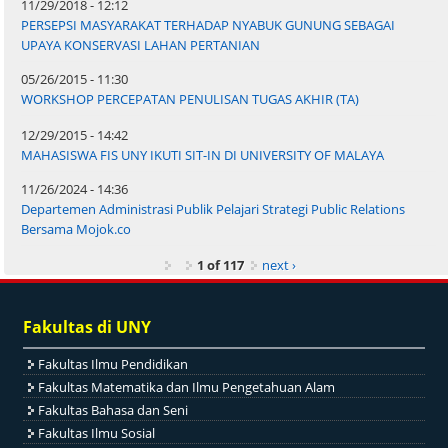
11/29/2018 - 12:12
PERSEPSI MASYARAKAT TERHADAP NYABUK GUNUNG SEBAGAI
UPAYA KONSERVASI LAHAN PERTANIAN
05/26/2015 - 11:30
WORKSHOP PERCEPATAN PENULISAN TUGAS AKHIR (TA)
12/29/2015 - 14:42
MAHASISWA FIS UNY IKUTI SIT-IN DI UNIVERSITY OF MALAYA
11/26/2024 - 14:36
Departemen Administrasi Publik Pelajari Strategi Public Relations
Bersama Mojok.co
1 of 117
next ›
Fakultas di UNY
Fakultas Ilmu Pendidikan
Fakultas Matematika dan Ilmu Pengetahuan Alam
Fakultas Bahasa dan Seni
Fakultas Ilmu Sosial