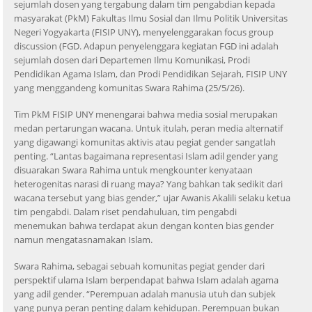
sejumlah dosen yang tergabung dalam tim pengabdian kepada
masyarakat (PkM) Fakultas Ilmu Sosial dan Ilmu Politik Universitas
Negeri Yogyakarta (FISIP UNY), menyelenggarakan focus group
discussion (FGD. Adapun penyelenggara kegiatan FGD ini adalah
sejumlah dosen dari Departemen Ilmu Komunikasi, Prodi
Pendidikan Agama Islam, dan Prodi Pendidikan Sejarah, FISIP UNY
yang menggandeng komunitas Swara Rahima (25/5/26).
Tim PkM FISIP UNY menengarai bahwa media sosial merupakan
medan pertarungan wacana. Untuk itulah, peran media alternatif
yang digawangi komunitas aktivis atau pegiat gender sangatlah
penting. “Lantas bagaimana representasi Islam adil gender yang
disuarakan Swara Rahima untuk mengkounter kenyataan
heterogenitas narasi di ruang maya? Yang bahkan tak sedikit dari
wacana tersebut yang bias gender,” ujar Awanis Akalili selaku ketua
tim pengabdi. Dalam riset pendahuluan, tim pengabdi
menemukan bahwa terdapat akun dengan konten bias gender
namun mengatasnamakan Islam.
Swara Rahima, sebagai sebuah komunitas pegiat gender dari
perspektif ulama Islam berpendapat bahwa Islam adalah agama
yang adil gender. “Perempuan adalah manusia utuh dan subjek
yang punya peran penting dalam kehidupan. Perempuan bukan